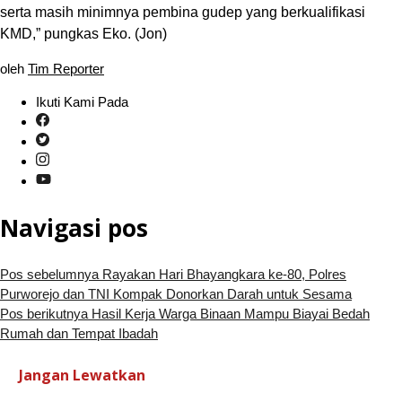
serta masih minimnya pembina gudep yang berkualifikasi
KMD,” pungkas Eko. (Jon)
oleh
Tim Reporter
Ikuti Kami Pada
Navigasi pos
Pos sebelumnya
Rayakan Hari Bhayangkara ke-80, Polres
Purworejo dan TNI Kompak Donorkan Darah untuk Sesama
Pos berikutnya
Hasil Kerja Warga Binaan Mampu Biayai Bedah
Rumah dan Tempat Ibadah
Jangan Lewatkan