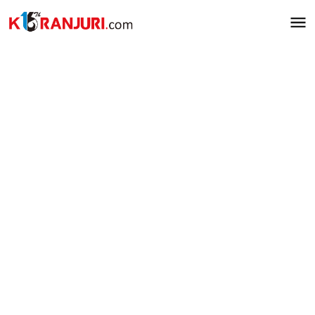
Lewati
ke
konten