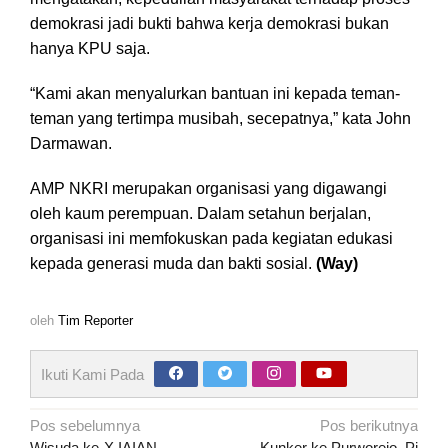
demokrasi jadi bukti bahwa kerja demokrasi bukan
hanya KPU saja.
“Kami akan menyalurkan bantuan ini kepada teman-
teman yang tertimpa musibah, secepatnya,” kata John
Darmawan.
AMP NKRI merupakan organisasi yang digawangi
oleh kaum perempuan. Dalam setahun berjalan,
organisasi ini memfokuskan pada kegiatan edukasi
kepada generasi muda dan bakti sosial.
(Way)
oleh
Tim Reporter
Ikuti Kami Pada
Navigasi
Pos sebelumnya
Pos berikutnya
Wisuda ke-X IAIAN
Kunker ke Purworejo, Pj