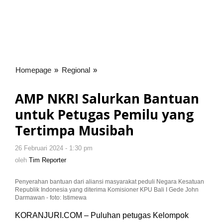
Homepage
»
Regional
»
AMP
NKRI
Salurkan
AMP NKRI Salurkan Bantuan
Bantuan
untuk Petugas Pemilu yang
untuk
Petugas
Tertimpa Musibah
Pemilu
yang
26 Februari 2024 - 1:30 pm
oleh
Tertimpa
Tim
oleh
Tim Reporter
Reporter
Musibah
Penyerahan bantuan dari aliansi masyarakat peduli Negara Kesatuan
Republik Indonesia yang diterima Komisioner KPU Bali I Gede John
Darmawan - foto: Istimewa
KORANJURI.COM – Puluhan petugas Kelompok