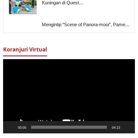
Kuningan di Quest…
Mengintip “Scene of Panora-mooi”, Pame…
Koranjuri Virtual
Pemutar
Video
00:00
04:13