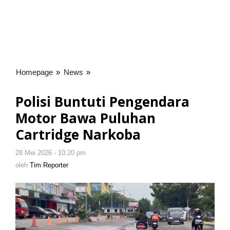
Homepage
»
News
»
Polisi
Buntuti
Pengendara
Polisi Buntuti Pengendara
Motor
Motor Bawa Puluhan
Bawa
Puluhan
Cartridge Narkoba
Cartridge
Narkoba
28 Mei 2026 - 10:20 pm
oleh
Tim
oleh
Tim Reporter
Reporter