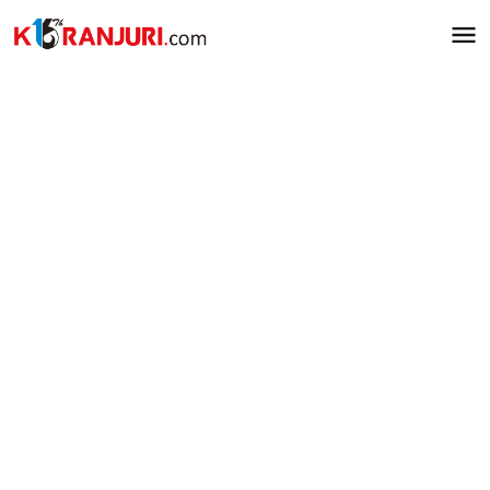
Lewati
ke
konten