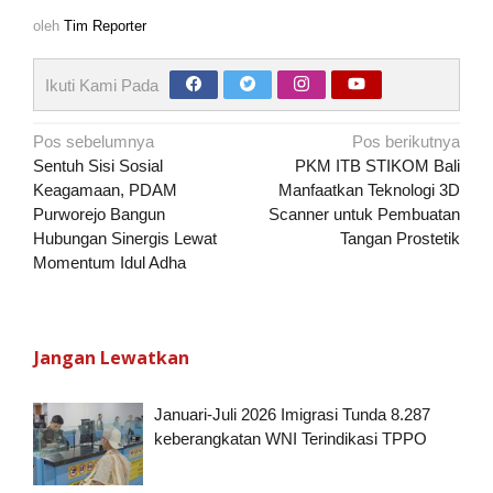
oleh
Tim Reporter
Ikuti Kami Pada
Navigasi
Pos sebelumnya
Pos berikutnya
pos
Sentuh Sisi Sosial
PKM ITB STIKOM Bali
Keagamaan, PDAM
Manfaatkan Teknologi 3D
Purworejo Bangun
Scanner untuk Pembuatan
Hubungan Sinergis Lewat
Tangan Prostetik
Momentum Idul Adha
Jangan Lewatkan
Januari-Juli 2026 Imigrasi Tunda 8.287
keberangkatan WNI Terindikasi TPPO