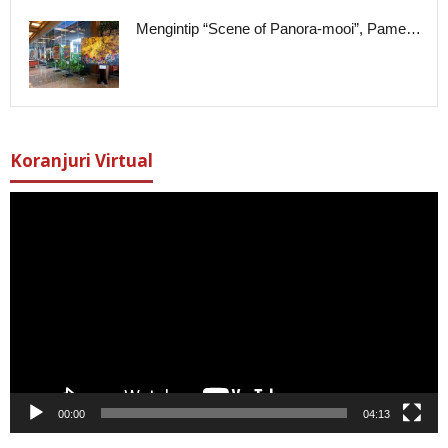
Mengintip “Scene of Panora-mooi”, Pame…
Koranjuri Virtual
Pemutar
Video
00:00
04:13