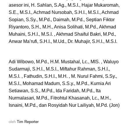
asesor ini, H. Sahlan, S.Ag., M.S.I., Hajar Mukaromah,
S.E., M.S.I., Achmad Nursobah, S.H.I., M.S.I., Achmad
Sopian, S.Sy., M.Pd., Daimah, M.Pd., Septian Fiktor
Riyantoro, S.H., M.H., Anisa Solihati, M.Pd., Akhmad
Muhaini, S.H.I., M.S.I. , Akhmad Shaiful Bakri, M.Pd.,
Anwar Ma’rufi, S.H.I., M.Ud., Dr. Muhajir, S.H.I., M.S.I.
Adi Wibowo, M.Pd., H.M. Mustahal, Lc., MIS. , Waluyo
Sudarmaji, S.H.I., M.S.I., Miftahur Rahman, S.H.I.,
M.S.I. , Fathudin, S.H.I., M.H. , M. Nurul Fahmi, S.Sy.,
M.S.I., Mohamad Madum, S.S.y., M.Pd., Kurnia Ari
Setiawan, S.S., M.Pd., Ida Faridah, M.Pd., Ita
Nurmalasari, M.Pd., Fitrohtul Khasanah, Lc., M.H.,
Isnaini, M.Pd., dan Rosyidah Nur Lailiyah, M.Pd. (Jon)
oleh
Tim Reporter