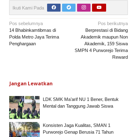
Ikuti Kami Pada
Navigasi
Pos sebelumnya
Pos berikutnya
pos
14 Bhabinkamtibmas di
Berprestasi di Bidang
Polda Metro Jaya Terima
Akademik maupun Non
Penghargaan
Akademik, 159 Siswa
SMPN 4 Purworejo Terima
Reward
Jangan Lewatkan
LDK SMK Ma’arif NU 1 Bener, Bentuk
Mental dan Tanggung Jawab Siswa
Konsisten Jaga Kualitas, SMAN 1
Purworejo Genap Berusia 71 Tahun