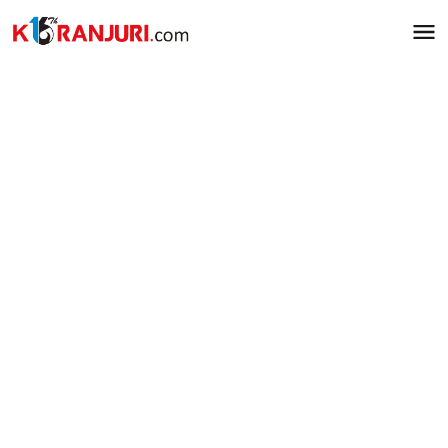
Lewati
ke
konten