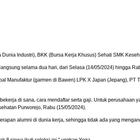
a Industri), BKK (Bursa Kerja Khusus) Sehati SMK Kesehatan
ngsung selama dua hari, dari Selasa (14/05/2024) hingga Rabu (
bal Manufaktur (garmen di Bawen) LPK X Japan (Jepang), PT 
kerja di sana, cara mendaftar serta gaji. Untuk perusahaan ya
sehatan Purworejo, Rabu (15/05/2024).
erapan alumni di dunia kerja, sehingga tidak ada yang mengangg
k 8 siswa ikuti seleksi ini,” ungkap Yoga.