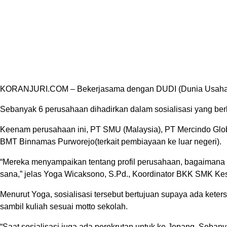
KORANJURI.COM – Bekerjasama dengan DUDI (Dunia Usaha Duni
Sebanyak 6 perusahaan dihadirkan dalam sosialisasi yang berla
Keenam perusahaan ini, PT SMU (Malaysia), PT Mercindo Glo
BMT Binnamas Purworejo(terkait pembiayaan ke luar negeri).
“Mereka menyampaikan tentang profil perusahaan, bagaimana be
sana,” jelas Yoga Wicaksono, S.Pd., Koordinator BKK SMK Ke
Menurut Yoga, sosialisasi tersebut bertujuan supaya ada keters
sambil kuliah sesuai motto sekolah.
“Saat sosialisasi juga ada perekrutan untuk ke Jepang. Sebanya