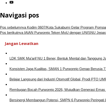
Navigasi pos
Pos sebelumnya
Kodim 0607/Kota Sukabumi Gelar Program Pompa
Pos berikutnya
IAIAN Purworejo Teken MoU dengan UNISNU Jepar
Jangan Lewatkan
LDK SMK Ma’arif NU 1 Bener, Bentuk Mental dan Tanggung 
Konsisten Jaga Kualitas, SMAN 1 Purworejo Genap Berusia 7
Belajar Langsung dari Industri Otomotif Global, Prodi PTO 
Rembugan Bocah Purworejo 2026, Wujudkan Generasi Emas 
Bersinergi Membangun Potensi, SMPN 6 Purworejo Peringati 