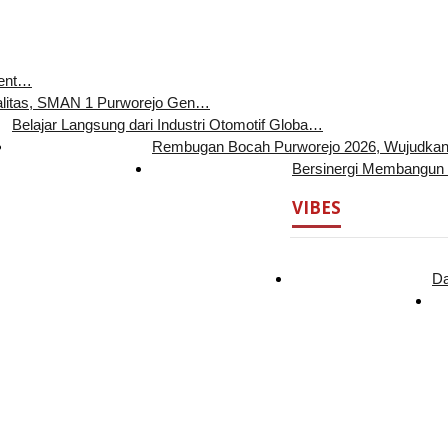
Ment…
alitas, SMAN 1 Purworejo Gen…
Belajar Langsung dari Industri Otomotif Globa…
Rembugan Bocah Purworejo 2026, Wujudka
Bersinergi Membangun
VIBES
Da