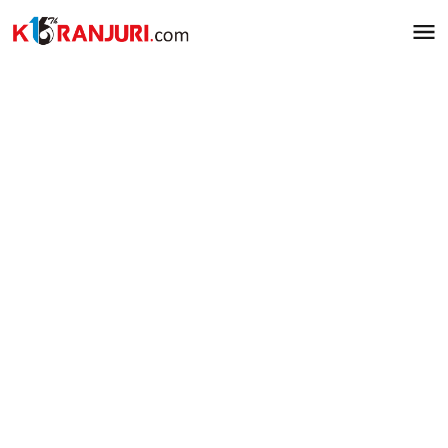
Lewati
ke
konten