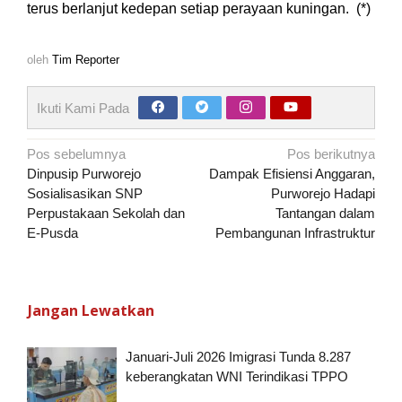
terus berlanjut kedepan setiap perayaan kuningan. (*)
oleh
Tim Reporter
Ikuti Kami Pada
Navigasi
Pos sebelumnya
Pos berikutnya
pos
Dinpusip Purworejo
Dampak Efisiensi Anggaran,
Sosialisasikan SNP
Purworejo Hadapi
Perpustakaan Sekolah dan
Tantangan dalam
E-Pusda
Pembangunan Infrastruktur
Jangan Lewatkan
Januari-Juli 2026 Imigrasi Tunda 8.287
keberangkatan WNI Terindikasi TPPO