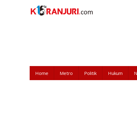
Lewati
ke
konten
Home
Metro
Politik
Hukum
N