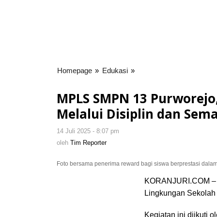
Homepage
»
Edukasi
»
MPLS
SMPN
13
MPLS SMPN 13 Purworejo
Purworejo,
Melalui Disiplin dan Sem
Membangun
Karakter
14 Juli 2025 - 8:07 pm
oleh
Unggul
Tim
oleh
Tim Reporter
Melalui
Reporter
Disiplin
Foto bersama penerima reward bagi siswa berprestasi dala
dan
Semangat
KORANJURI.COM – S
Berprestasi
Lingkungan Sekolah 
Kegiatan ini diikuti o