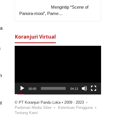
Mengintip “Scene of
Panora-mooi”, Pame…
wa
Koranjuri Virtual
s
Pemutar
Video
n
00:00
04:13
© PT Koranjuri Pandu Loka • 2009 - 2023
t
Pedoman Media Siber
Ketentuan Pengguna
Tentang Kami