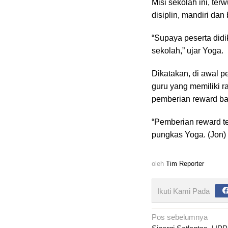
Misi sekolah ini, ter
disiplin, mandiri da
“Supaya peserta didi
sekolah,” ujar Yoga.
Dikatakan, di awal 
guru yang memiliki 
pemberian reward bag
“Pemberian reward te
pungkas Yoga. (Jon)
oleh
Tim Reporter
Ikuti Kami Pada
Navigasi
Pos sebelumnya