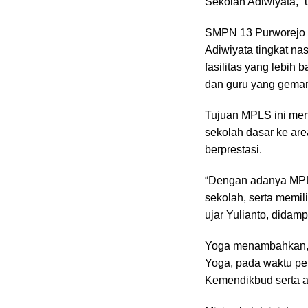
Sekolah Adiwiyata,” u
SMPN 13 Purworejo sa
Adiwiyata tingkat na
fasilitas yang lebih
dan guru yang gema
Tujuan MPLS ini menu
sekolah dasar ke are
berprestasi.
“Dengan adanya MPL
sekolah, serta memili
ujar Yulianto, didam
Yoga menambahkan, 
Yoga, pada waktu pel
Kemendikbud serta ad