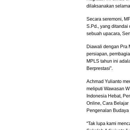
dilaksanakan selama 
Secara seremoni, M
S.Pd., yang ditanda
sebuah upacara, Seni
Diawali dengan Pra 
persiapan, pembagian
MPLS tahun ini adal
Berprestasi”.
Achmad Yulianto me
meliputi Wawasan Wi
Indonesia Hebat, Pe
Online, Cara Belajar 
Pengenalan Budaya 
“Tak lupa kami menc