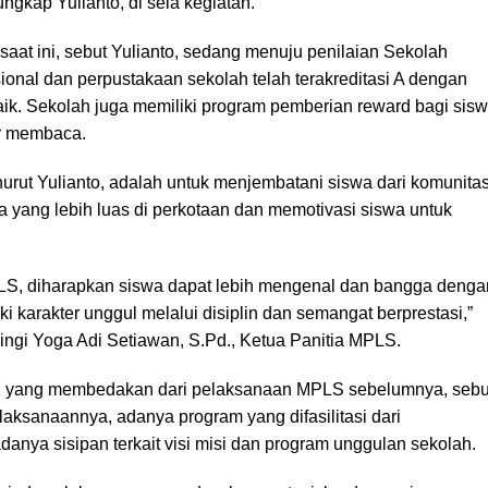
ngkap Yulianto, di sela kegiatan.
at ini, sebut Yulianto, sedang menuju penilaian Sekolah
sional dan perpustakaan sekolah telah terakreditasi A dengan
 baik. Sekolah juga memiliki program pemberian reward bagi sis
r membaca.
rut Yulianto, adalah untuk menjembatani siswa dari komunita
a yang lebih luas di perkotaan dan memotivasi siswa untuk
S, diharapkan siswa dapat lebih mengenal dan bangga denga
ki karakter unggul melalui disiplin dan semangat berprestasi,”
pingi Yoga Adi Setiawan, S.Pd., Ketua Panitia MPLS.
yang membedakan dari pelaksanaan MPLS sebelumnya, sebu
aksanaannya, adanya program yang difasilitasi dari
anya sisipan terkait visi misi dan program unggulan sekolah.