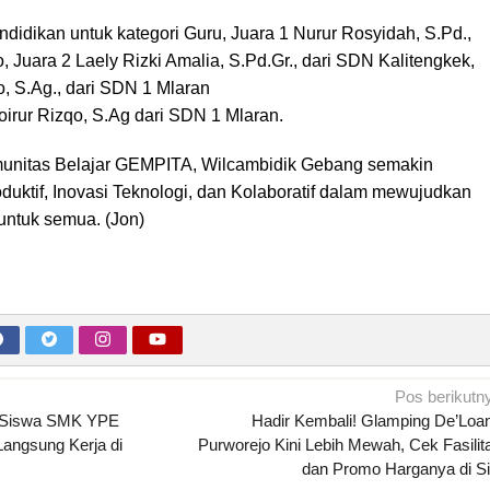
didikan untuk kategori Guru, Juara 1 Nurur Rosyidah, S.Pd.,
 Juara 2 Laely Rizki Amalia, S.Pd.Gr., dari SDN Kalitengkek,
o, S.Ag., dari SDN 1 Mlaran
oirur Rizqo, S.Ag dari SDN 1 Mlaran.
unitas Belajar GEMPITA, Wilcambidik Gebang semakin
roduktif, Inovasi Teknologi, dan Kolaboratif dalam mewujudkan
untuk semua. (Jon)
Pos berikutn
n Siswa SMK YPE
Hadir Kembali! Glamping De’Loa
Langsung Kerja di
Purworejo Kini Lebih Mewah, Cek Fasilit
dan Promo Harganya di Si