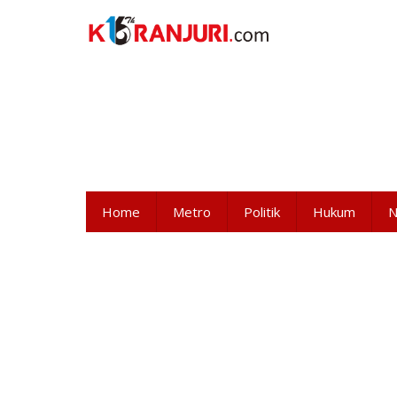
Lewati
ke
konten
Home
Metro
Politik
Hukum
N