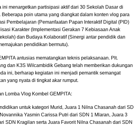
ini menargetkan partisipasi aktif dari 30 Sekolah Dasar di
 Beberapa poin utama yang diangkat dalam konten vlog para
vasi Pembelajaran (Pemanfaatan Papan Interaktif Digital (PID)
alisasi Karakter (Implementasi Gerakan 7 Kebiasaan Anak
ekolah) dan Budaya Kolaboratif (Sinergi antar pendidik dan
 memajukan pendidikan bermutu).
PITA antusias mematangkan teknis pelaksanaan. Plt.
ang dan K3S Wilcambidik Gebang telah memberikan dukungan
a ini, berharap kegiatan ini menjadi pemantik semangat
an yang nyata di tingkat akar rumput.
raan Lomba Vlog Kombel GEMPITA:
ndidikan untuk kategori Murid, Juara 1 Nilna Chasanah dari S
Novannika Yasmin Carissa Putri dari SDN 1 Mlaran, Juara 3
ari SDN Kragilan serta Juara Favorit Nilna Chasanah dari SDN