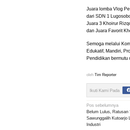
Juara lomba Vlog Pen
dari SDN 1 Lugosobo,
Juara 3 Khoirur Rizq
dan Juara Favorit Kh
Semoga melalui Kom
Edukatif, Mandiri, P
Pendidikan bermutu 
oleh
Tim Reporter
Ikuti Kami Pada
Navigasi
Pos sebelumnya
pos
Belum Lulus, Ratusa
Sawunggalih Kutoarjo 
Industri