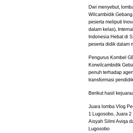
Dwi menyebut, lomba 
Wilcambidik Gebang.
peserta meliputi Ino
dalam kelas), Intern
Indonesia Hebat di S
peserta didik dalam
Pengurus Kombel GEM
Korwilcambidik Geb
penuh terhadap agend
transformasi pendidik
Berikut hasil kejua
Juara lomba Vlog Pe
1 Lugosobo, Juara 2 
Aisyah Silmi Aviqa d
Lugosobo