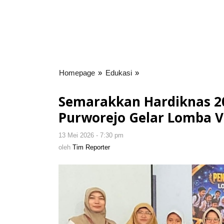
Homepage
»
Edukasi
»
Semarakkan
Hardiknas
2026,
Semarakkan Hardiknas 2
Kombel
Purworejo Gelar Lomba V
GEMPITA
Gebang
13 Mei 2026 - 7:30 pm
oleh
Purworejo
Tim
oleh
Tim Reporter
Gelar
Reporter
Lomba
Vlog