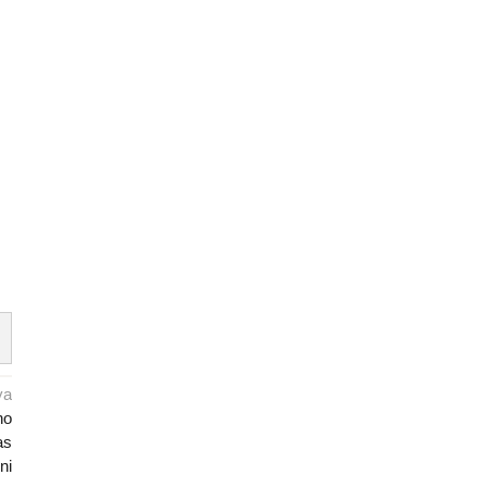
ya
no
as
ni