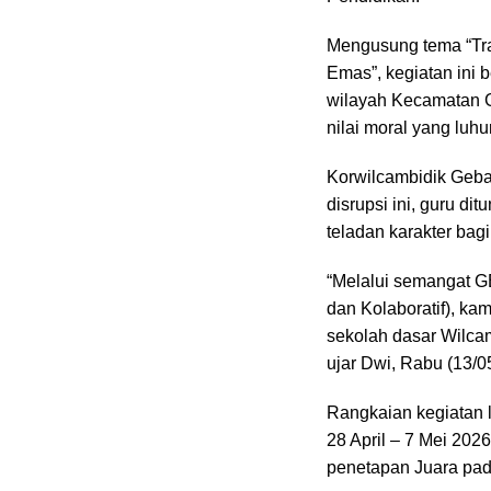
Mengusung tema “Tra
Emas”, kegiatan ini 
wilayah Kecamatan G
nilai moral yang luhur
Korwilcambidik Geba
disrupsi ini, guru dit
teladan karakter bag
“Melalui semangat GE
dan Kolaboratif), ka
sekolah dasar Wilcam
ujar Dwi, Rabu (13/0
Rangkaian kegiatan l
28 April – 7 Mei 202
penetapan Juara pad