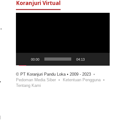
Koranjuri Virtual
Pemutar
Video
-
00:00
04:13
© PT Koranjuri Pandu Loka • 2009 - 2023
Pedoman Media Siber
Ketentuan Pengguna
,
Tentang Kami
l