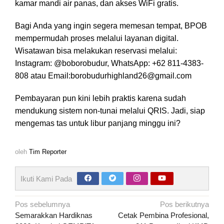
kamar mandi air panas, dan akses WiFi gratis.
Bagi Anda yang ingin segera memesan tempat, BPOB
mempermudah proses melalui layanan digital.
Wisatawan bisa melakukan reservasi melalui:
Instagram: @boborobudur, WhatsApp: +62 811-4383-
808 atau Email:borobudurhighland26@gmail.com
Pembayaran pun kini lebih praktis karena sudah
mendukung sistem non-tunai melalui QRIS. Jadi, siap
mengemas tas untuk libur panjang minggu ini?
oleh
Tim Reporter
Ikuti Kami Pada
Navigasi
Pos sebelumnya
Pos berikutnya
pos
Semarakkan Hardiknas
Cetak Pembina Profesional,