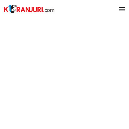
Lewati
ke
konten