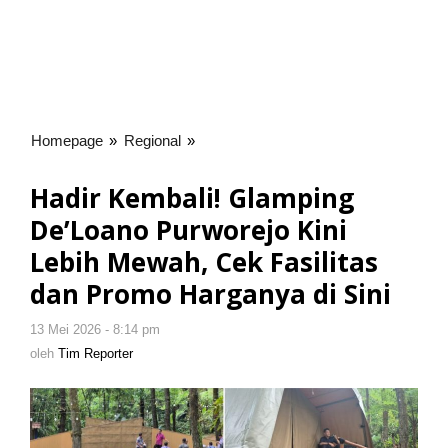
Homepage
»
Regional
»
Hadir
Kembali!
Glamping
Hadir Kembali! Glamping
De'Loano
De’Loano Purworejo Kini
Purworejo
Kini
Lebih Mewah, Cek Fasilitas
Lebih
dan Promo Harganya di Sini
Mewah,
Cek
13 Mei 2026 - 8:14 pm
oleh
Fasilitas
Tim
oleh
Tim Reporter
dan
Reporter
Promo
Harganya
di