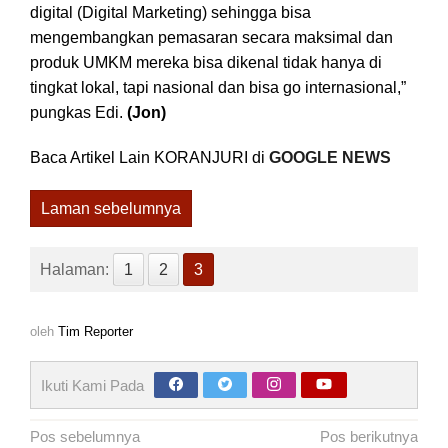
digital (Digital Marketing) sehingga bisa
mengembangkan pemasaran secara maksimal dan
produk UMKM mereka bisa dikenal tidak hanya di
tingkat lokal, tapi nasional dan bisa go internasional,”
pungkas Edi.
(Jon)
Baca Artikel Lain KORANJURI di
GOOGLE NEWS
Laman sebelumnya
Halaman:
1
2
3
oleh
Tim Reporter
Ikuti Kami Pada
Navigasi
Pos sebelumnya
Pos berikutnya