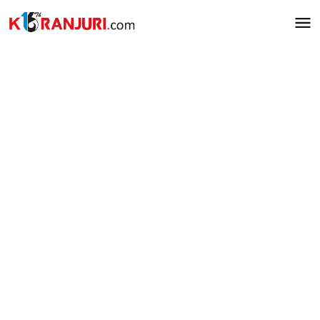
Lewati
ke
konten