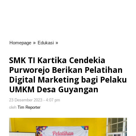
Homepage
»
Edukasi
»
SMK
TI
Kartika
SMK TI Kartika Cendekia
Cendekia
Purworejo Berikan Pelatihan
Purworejo
Berikan
Digital Marketing bagi Pelaku
Pelatihan
UMKM Desa Guyangan
Digital
Marketing
23 Desember 2023 - 4:07 pm
oleh
bagi
Tim
oleh
Tim Reporter
Pelaku
Reporter
UMKM
Desa
Guyangan