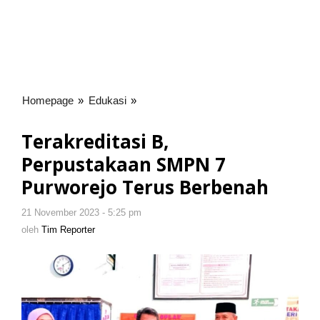
Homepage
»
Edukasi
»
Terakreditasi
B,
Perpustakaan
Terakreditasi B,
SMPN
Perpustakaan SMPN 7
7
Purworejo
Purworejo Terus Berbenah
Terus
Berbenah
21 November 2023 - 5:25 pm
oleh
Tim
oleh
Tim Reporter
Reporter