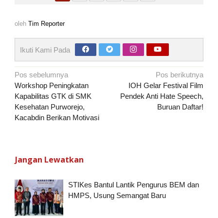
oleh
Tim Reporter
Ikuti Kami Pada
Navigasi
Pos sebelumnya
Pos berikutnya
pos
Workshop Peningkatan
IOH Gelar Festival Film
Kapabilitas GTK di SMK
Pendek Anti Hate Speech,
Kesehatan Purworejo,
Buruan Daftar!
Kacabdin Berikan Motivasi
Jangan Lewatkan
STIKes Bantul Lantik Pengurus BEM dan
HMPS, Usung Semangat Baru