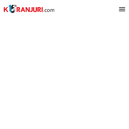
Lewati
ke
konten