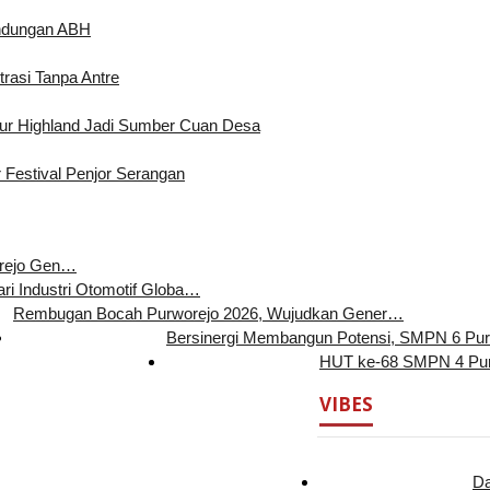
indungan ABH
rasi Tanpa Antre
 Highland Jadi Sumber Cuan Desa
 Festival Penjor Serangan
orejo Gen…
ari Industri Otomotif Globa…
Rembugan Bocah Purworejo 2026, Wujudkan Gener…
Bersinergi Membangun Potensi, SMPN 6 Pu
HUT ke-68 SMPN 4 Pur
VIBES
Da