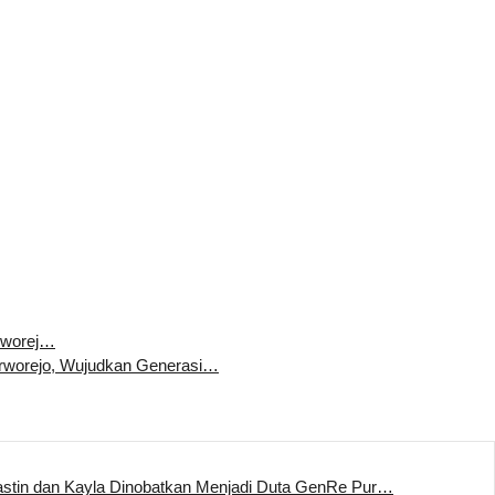
rworej…
worejo, Wujudkan Generasi…
stin dan Kayla Dinobatkan Menjadi Duta GenRe Pur…