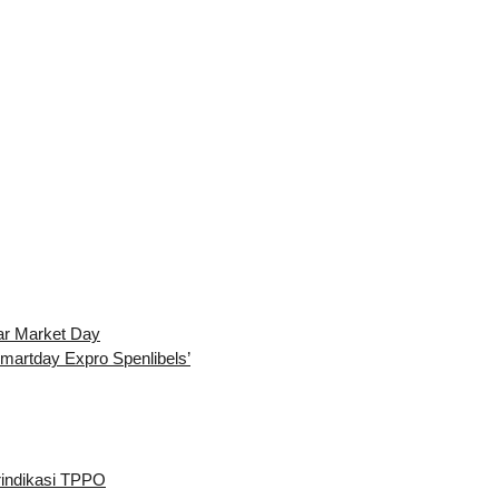
ar Market Day
martday Expro Spenlibels’
rindikasi TPPO