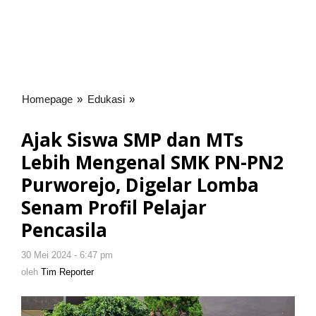
Homepage
»
Edukasi
»
Ajak
Siswa
SMP
Ajak Siswa SMP dan MTs
dan
Lebih Mengenal SMK PN-PN2
MTs
Lebih
Purworejo, Digelar Lomba
Mengenal
Senam Profil Pelajar
SMK
Pencasila
PN-
PN2
Purworejo,
30 Mei 2024 - 6:47 pm
oleh
Tim
Digelar
oleh
Tim Reporter
Reporter
Lomba
Senam