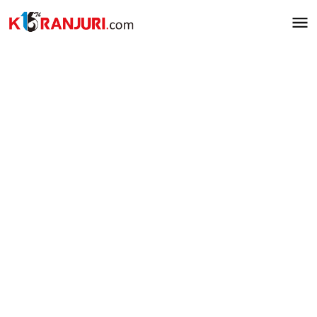
Lewati
ke
konten