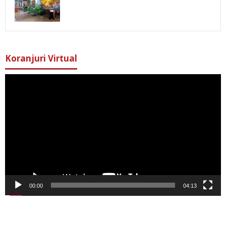
Koranjuri Virtual
Pemutar
Video
00:00
04:13
© PT Koranjuri Pandu Loka • 2009 - 2023
Pedoman Media Siber
Ketentuan Pengguna
Tentang Kami