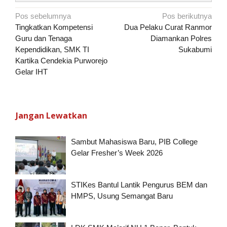
Navigasi
Pos sebelumnya
Pos berikutnya
pos
Tingkatkan Kompetensi
Dua Pelaku Curat Ranmor
Guru dan Tenaga
Diamankan Polres
Kependidikan, SMK TI
Sukabumi
Kartika Cendekia Purworejo
Gelar IHT
Jangan Lewatkan
Sambut Mahasiswa Baru, PIB College
Gelar Fresher’s Week 2026
STIKes Bantul Lantik Pengurus BEM dan
HMPS, Usung Semangat Baru