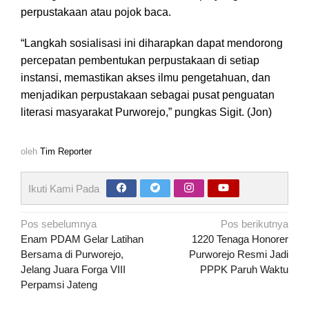
perpustakaan atau pojok baca.
“Langkah sosialisasi ini diharapkan dapat mendorong
percepatan pembentukan perpustakaan di setiap
instansi, memastikan akses ilmu pengetahuan, dan
menjadikan perpustakaan sebagai pusat penguatan
literasi masyarakat Purworejo,” pungkas Sigit. (Jon)
oleh
Tim Reporter
Ikuti Kami Pada
Navigasi
Pos sebelumnya
Pos berikutnya
pos
Enam PDAM Gelar Latihan
1220 Tenaga Honorer
Bersama di Purworejo,
Purworejo Resmi Jadi
Jelang Juara Forga VIII
PPPK Paruh Waktu
Perpamsi Jateng