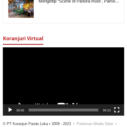
Mengintip “Scene of Panora-mooi”, Pame…
Koranjuri Virtual
Pemutar
Video
00:00
04:13
© PT Koranjuri Pandu Loka • 2009 - 2023
Pedoman Media Siber