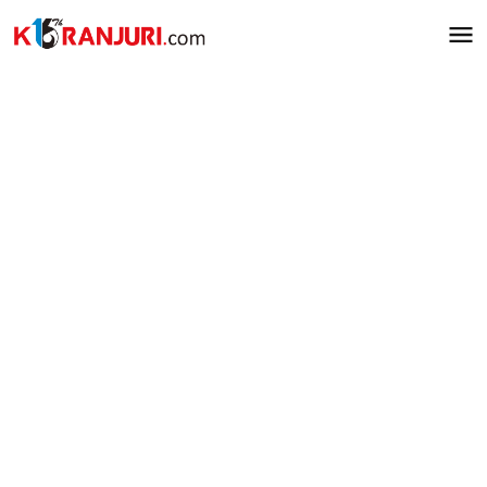
Lewati
ke
konten