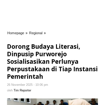
Homepage
»
Regional
»
Dorong
Budaya
Literasi,
Dorong Budaya Literasi,
Dinpusip
Dinpusip Purworejo
Purworejo
Sosialisasikan
Sosialisasikan Perlunya
Perlunya
Perpustakaan di Tiap Instansi
Perpustakaan
Pemerintah
di
Tiap
Instansi
26 November 2025 - 10:06 pm
oleh
Tim
Pemerintah
oleh
Tim Reporter
Reporter