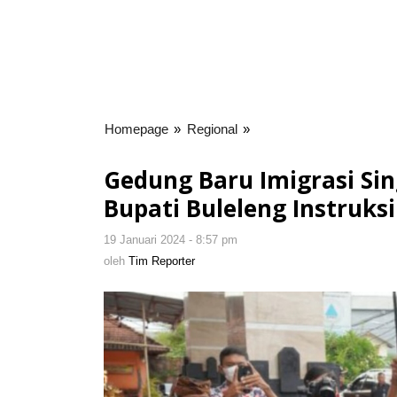
Homepage
»
Regional
»
Gedung
Baru
Imigrasi
Gedung Baru Imigrasi Sin
Singaraja
Bupati Buleleng Instruks
Kurang
Lahan
19 Januari 2024 - 8:57 pm
oleh
Parkir,
Tim
oleh
Tim Reporter
Pj.
Reporter
Bupati
Buleleng
Instruksikan
Pakai
Lahan
BPBD