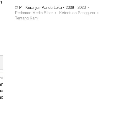
n
© PT Koranjuri Pandu Loka • 2009 - 2023
Pedoman Media Siber
Ketentuan Pengguna
Tentang Kami
ya
an
ha
no