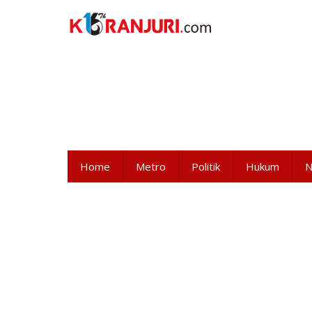
Lewati
ke
konten
Home
Metro
Politik
Hukum
N