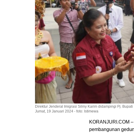
Direktur Jenderal Imigrasi Silmy Karim didampingi Pj. Bupat
Jumat, 19 Januari 2024 - foto: Istimewa
KORANJURI.COM – Pj
pembangunan gedung 