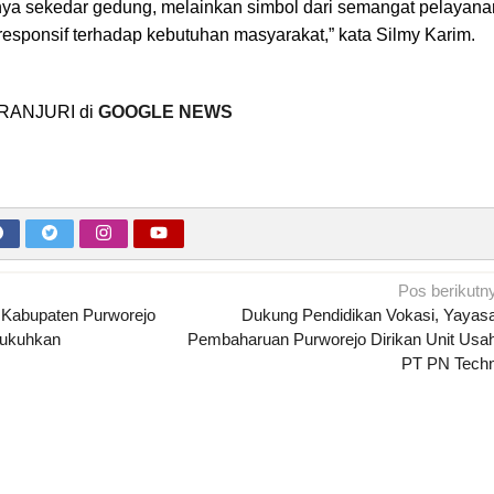
anya sekedar gedung, melainkan simbol dari semangat pelayana
 responsif terhadap kebutuhan masyarakat,” kata Silmy Karim.
KORANJURI di
GOOGLE NEWS
Pos berikutn
abupaten Purworejo
Dukung Pendidikan Vokasi, Yayas
kukuhkan
Pembaharuan Purworejo Dirikan Unit Usa
PT PN Tech