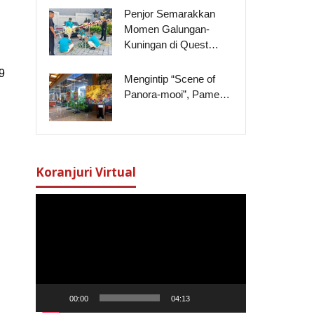
Penjor Semarakkan
Momen Galungan-
Kuningan di Quest…
9
Mengintip “Scene of
Panora-mooi”, Pame…
Koranjuri Virtual
Pemutar
Video
00:00
04:13