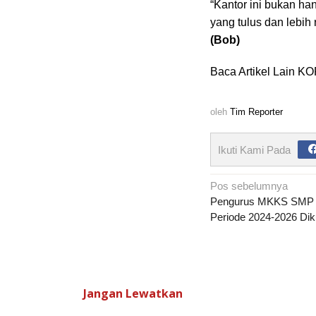
“Kantor ini bukan h
yang tulus dan lebih
(Bob)
Baca Artikel Lain 
oleh
Tim Reporter
Ikuti Kami Pada
Navigasi
Pos sebelumnya
pos
Pengurus MKKS SMP K
Periode 2024-2026 Di
Jangan Lewatkan