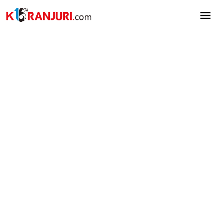
Lewati
ke
konten