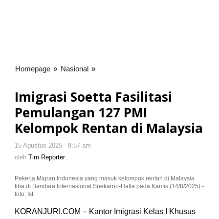
Homepage
»
Nasional
»
Imigrasi
Soetta
Fasilitasi
Imigrasi Soetta Fasilitasi
Pemulangan
Pemulangan 127 PMI
127
PMI
Kelompok Rentan di Malaysia
Kelompok
Rentan
15 Agustus 2025 - 8:57 am
oleh
di
Tim
oleh
Tim Reporter
Reporter
Malaysia
Pekerja Migran Indonesia yang masuk kelompok rentan di Malaysia
tiba di Bandara Internasional Soekarno-Hatta pada Kamis (14/8/2025) -
foto: Ist.
KORANJURI.COM – Kantor Imigrasi Kelas I Khusus