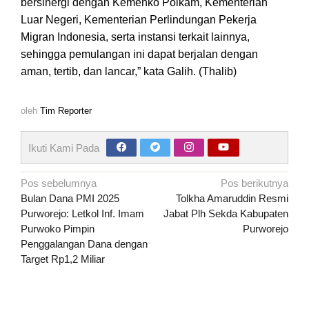
bersinergi dengan Kemenko Polkam, Kementerian
Luar Negeri, Kementerian Perlindungan Pekerja
Migran Indonesia, serta instansi terkait lainnya,
sehingga pemulangan ini dapat berjalan dengan
aman, tertib, dan lancar,” kata Galih. (Thalib)
oleh
Tim Reporter
Ikuti Kami Pada
Navigasi
Pos sebelumnya
Pos berikutnya
pos
Bulan Dana PMI 2025
Tolkha Amaruddin Resmi
Purworejo: Letkol Inf. Imam
Jabat Plh Sekda Kabupaten
Purwoko Pimpin
Purworejo
Penggalangan Dana dengan
Target Rp1,2 Miliar