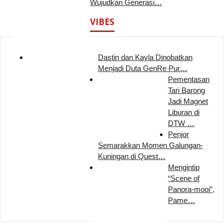
Wujudkan Generasi…
VIBES
Dastin dan Kayla Dinobatkan
Menjadi Duta GenRe Pur…
Pementasan
Tari Barong
Jadi Magnet
Liburan di
DTW …
Penjor
Semarakkan Momen Galungan-
Kuningan di Quest…
Mengintip
“Scene of
Panora-mooi”,
Pame…