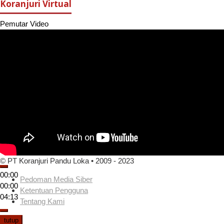
Koranjuri Virtual
Pemutar Video
© PT Koranjuri Pandu Loka • 2009 - 2023
00:00
Pedoman Media Siber
00:00
Ketentuan Pengguna
04:13
Tentang Kami
tutup