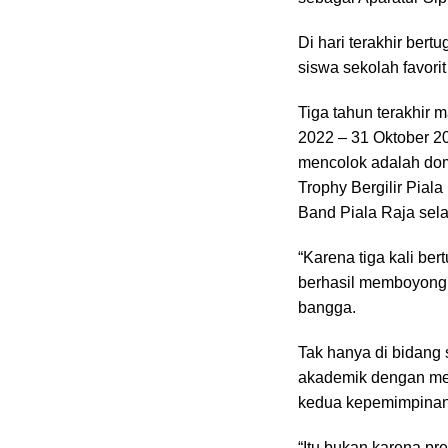
Di hari terakhir ber
siswa sekolah favorit
Tiga tahun terakhir
2022 – 31 Oktober 20
mencolok adalah dom
Trophy Bergilir Pia
Band Piala Raja selam
“Karena tiga kali be
berhasil memboyong 
bangga.
Tak hanya di bidang 
akademik dengan mer
kedua kepemimpinan
“Itu bukan karena pr