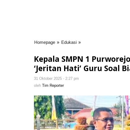
Homepage
»
Edukasi
»
Kepala
SMPN
1
Kepala SMPN 1 Purworejo
Purworejo
‘Jeritan Hati’ Guru Soal 
Tuwuh
Sutrisno
31 Oktober 2025 - 2:27 pm
oleh
Purna
Tim
oleh
Tim Reporter
Tugas,
Reporter
Titip
'Jeritan
Hati'
Guru
Soal
Biaya