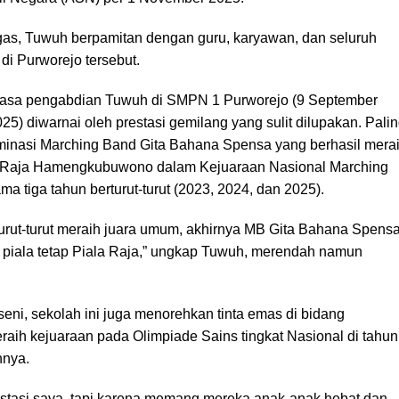
tugas, Tuwuh berpamitan dengan guru, karyawan, dan seluruh
 di Purworejo tersebut.
 masa pengabdian Tuwuh di SMPN 1 Purworejo (9 September
25) diwarnai oleh prestasi gemilang yang sulit dilupakan. Pali
inasi Marching Band Gita Bahana Spensa yang berhasil mera
la Raja Hamengkubuwono dalam Kejuaraan Nasional Marching
a tiga tahun berturut-turut (2023, 2024, dan 2025).
rturut-turut meraih juara umum, akhirnya MB Gita Bahana Spens
piala tetap Piala Raja,” ungkap Tuwuh, merendah namun
seni, sekolah ini juga menorehkan tinta emas di bidang
aih kejuaraan pada Olimpiade Sains tingkat Nasional di tahun
nya.
estasi saya, tapi karena memang mereka anak-anak hebat dan