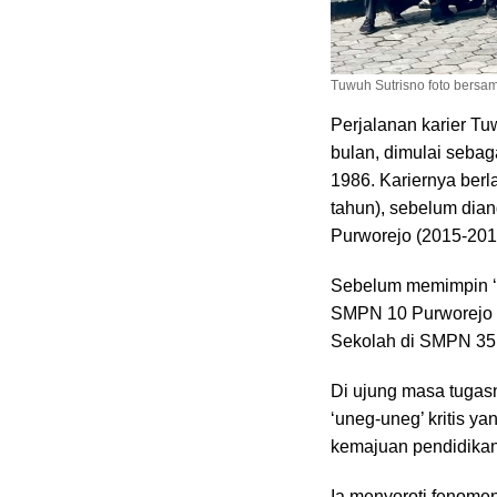
Tuwuh Sutrisno foto bersam
Perjalanan karier T
bulan, dimulai seba
1986. Kariernya ber
tahun), sebelum dia
Purworejo (2015-201
Sebelum memimpin ‘S
SMPN 10 Purworejo s
Sekolah di SMPN 35
Di ujung masa tugasn
‘uneg-uneg’ kritis y
kemajuan pendidikan
Ia menyoroti fenomen