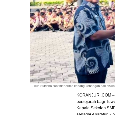
Sekolah
Tuwuh Sutrisno saat menerima kenang-kenangan dari siswa -
KORANJURI.COM – Jum
bersejarah bagi Tuwu
Kepala Sekolah SMPN
sebagai Aparatur Si