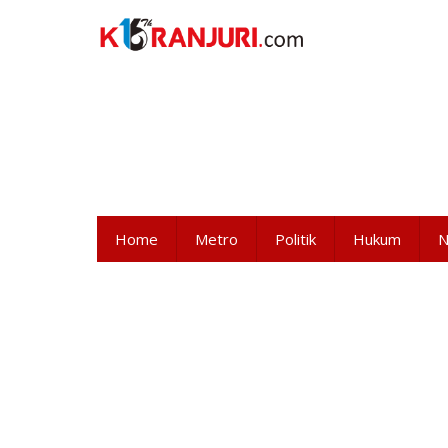
Lewati
ke
konten
Home
Metro
Politik
Hukum
N