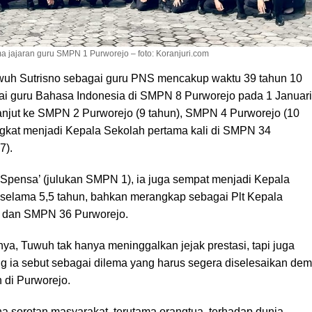
a jajaran guru SMPN 1 Purworejo – foto: Koranjuri.com
uwuh Sutrisno sebagai guru PNS mencakup waktu 39 tahun 10
gai guru Bahasa Indonesia di SMPN 8 Purworejo pada 1 Januari
lanjut ke SMPN 2 Purworejo (9 tahun), SMPN 4 Purworejo (10
ngkat menjadi Kepala Sekolah pertama kali di SMPN 34
7).
pensa’ (julukan SMPN 1), ia juga sempat menjadi Kepala
elama 5,5 tahun, bahkan merangkap sebagai Plt Kepala
 dan SMPN 36 Purworejo.
ya, Tuwuh tak hanya meninggalkan jejak prestasi, tapi juga
ang ia sebut sebagai dilema yang harus segera diselesaikan dem
 di Purworejo.
a sorotan masyarakat, terutama orangtua, terhadap dunia