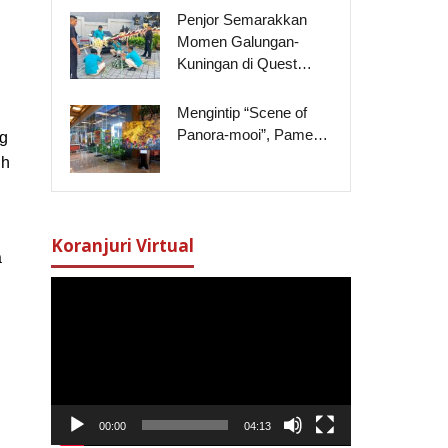
Penjor Semarakkan
Momen Galungan-
Kuningan di Quest…
Mengintip “Scene of
Panora-mooi”, Pame…
ng
ih
Koranjuri Virtual
a
Pemutar
Video
00:00
04:13