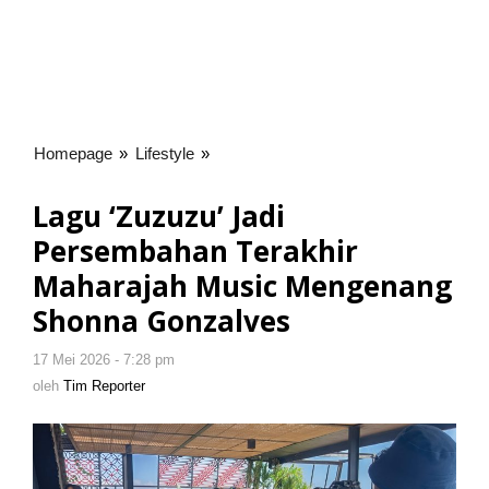
Homepage
»
Lifestyle
»
Lagu
'Zuzuzu'
Jadi
Lagu ‘Zuzuzu’ Jadi
Persembahan
Persembahan Terakhir
Terakhir
Maharajah
Maharajah Music Mengenang
Music
Shonna Gonzalves
Mengenang
Shonna
17 Mei 2026 - 7:28 pm
oleh
Gonzalves
Tim
oleh
Tim Reporter
Reporter