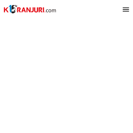
Lewati
ke
konten