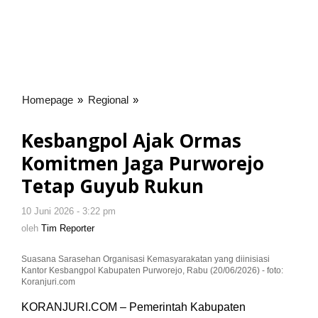
Homepage
»
Regional
»
Kesbangpol
Ajak
Ormas
Kesbangpol Ajak Ormas
Komitmen
Komitmen Jaga Purworejo
Jaga
Purworejo
Tetap Guyub Rukun
Tetap
Guyub
10 Juni 2026 - 3:22 pm
oleh
Rukun
Tim
oleh
Tim Reporter
Reporter
Suasana Sarasehan Organisasi Kemasyarakatan yang diinisiasi
Kantor Kesbangpol Kabupaten Purworejo, Rabu (20/06/2026) - foto:
Koranjuri.com
KORANJURI.COM – Pemerintah Kabupaten