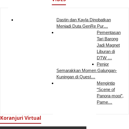
Dastin dan Kayla Dinobatkan
Menjadi Duta GenRe Pur…
Pementasan
Tari Barong
Jadi Magnet
Liburan di
DTW …
Penjor
Semarakkan Momen Galungan-
Kuningan di Quest…
Mengintip
“Scene of
Panora-mooi”,
Pame…
Koranjuri Virtual