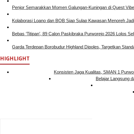
Penjor Semarakkan Momen Galungan-Kuningan di Quest Vibe 
Kolaborasi Loano dan BOB Siap Sulap Kawasan Menoreh Jad
Bebas ‘Titipan’, 89 Calon Paskibraka Purworejo 2026 Lolos Sel
Garda Terdepan Borobudur Highland Dipoles, Targetkan Standa
HIGHLIGHT
Konsisten Jaga Kualitas, SMAN 1 Purw
Belajar Langsung d