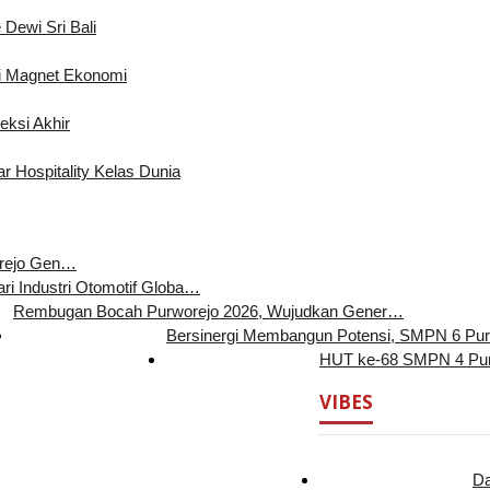
Dewi Sri Bali
i Magnet Ekonomi
eksi Akhir
r Hospitality Kelas Dunia
orejo Gen…
ari Industri Otomotif Globa…
Rembugan Bocah Purworejo 2026, Wujudkan Gener…
Bersinergi Membangun Potensi, SMPN 6 Pu
HUT ke-68 SMPN 4 Pur
VIBES
Da