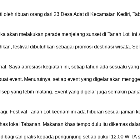
ti oleh ribuan orang dari 23 Desa Adat di Kecamatan Kediri, T
a akan melakukan parade menjelang sunset di Tanah Lot, ini ak
festival dibutuhkan sebagai promosi destinasi wisata. Selain
nal. Saya apresiasi kegiatan ini, setiap tahun ada sesuatu yan
t event. Menurutnya, setiap event yang digelar akan mengge
 konsep yang lebih matang. Event yang digelar juga semakin p
gi, Festival Tanah Lot keenam ini ada hiburan sesuai jaman ke
 khas lokal Tabanan. Makanan khas tempo dulu itu dikemas dala
n dibagikan gratis kepada pengunjung setiap pukul 12.00 WITA