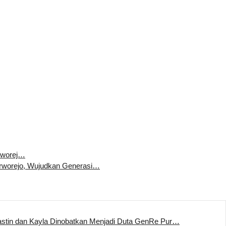
rworej…
worejo, Wujudkan Generasi…
stin dan Kayla Dinobatkan Menjadi Duta GenRe Pur…