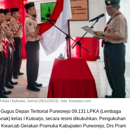
las I Kutoarjo, Jum'at (29/12/2023) - foto: Koranjuri.com
gus Depan Teritorial Purworejo 09.131 LPKA (Lembaga
ak) kelas I Kutoarjo, secara resmi dikukuhkan. Pengukuhan
a Kwarcab Gerakan Pramuka Kabupaten Purworejo, Drs Pram