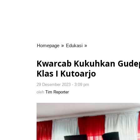
Homepage
»
Edukasi
»
Kwarcab
Kukuhkan
Gudep
Kwarcab Kukuhkan Gudep 
Teritorial
Klas I Kutoarjo
Purworejo
09.131
29 Desember 2023 - 3:09 pm
oleh
LPKA
Tim
oleh
Tim Reporter
Klas
Reporter
I
Kutoarjo