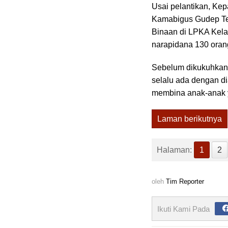
Usai pelantikan, Kep
Kamabigus Gudep Ter
Binaan di LPKA Kelas
narapidana 130 oran
Sebelum dikukuhkan m
selalu ada dengan di
membina anak-anak y
Laman berikutnya
Halaman:
1
2
oleh
Tim Reporter
Ikuti Kami Pada