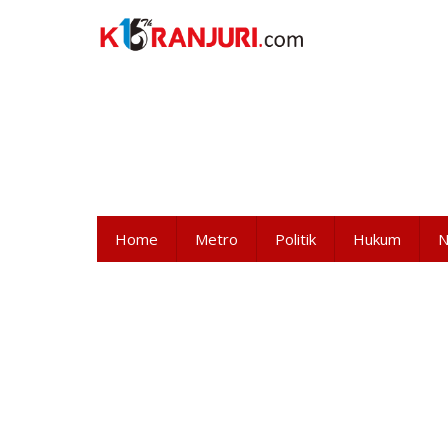
Lewati
ke
konten
Home
Metro
Politik
Hukum
N