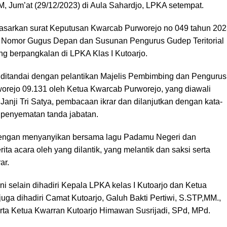
, Jum’at (29/12/2023) di Aula Sahardjo, LPKA setempat.
asarkan surat Keputusan Kwarcab Purworejo no 049 tahun 20
 Nomor Gugus Depan dan Susunan Pengurus Gudep Teritorial
g berpangkalan di LPKA Klas I Kutoarjo.
ditandai dengan pelantikan Majelis Pembimbing dan Pengurus
worejo 09.131 oleh Ketua Kwarcab Purworejo, yang diawali
nji Tri Satya, pembacaan ikrar dan dilanjutkan dengan kata-
a penyematan tanda jabatan.
 dengan menyanyikan bersama lagu Padamu Negeri dan
ta acara oleh yang dilantik, yang melantik dan saksi serta
ar.
ini selain dihadiri Kepala LPKA kelas I Kutoarjo dan Ketua
uga dihadiri Camat Kutoarjo, Galuh Bakti Pertiwi, S.STP,MM.,
rta Ketua Kwarran Kutoarjo Himawan Susrijadi, SPd, MPd.