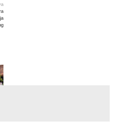
ya
ra
ja
ng
4
an
er
n