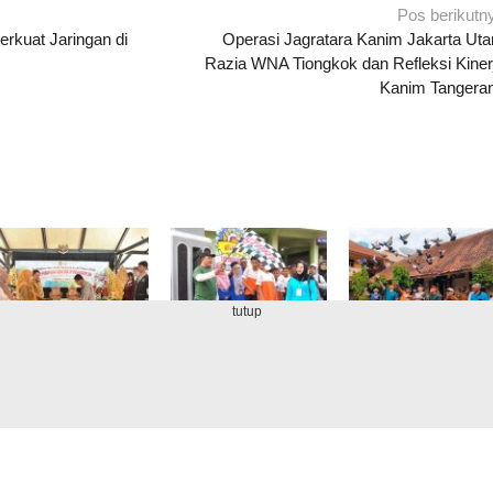
Pos berikutn
erkuat Jaringan di
Operasi Jagratara Kanim Jakarta Uta
Razia WNA Tiongkok dan Refleksi Kiner
Kanim Tangera
tutup
Rembugan Bocah
Bersinergi
HUT ke-68 SMPN 
Purworejo 2026,
Membangun Potensi,
Purworejo, Wujudk
Wujudkan Generasi
SMPN 6 Purworejo
Generasi Berkarakt
Emas Menuju
Peringati Lustrum
Menuju Masa Depa
Kabupaten Layak
XIV
Gemilang
Anak