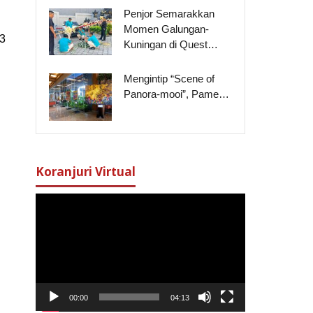
Penjor Semarakkan
Momen Galungan-
23
Kuningan di Quest…
Mengintip “Scene of
Panora-mooi”, Pame…
Koranjuri Virtual
Pemutar
Video
00:00
04:13