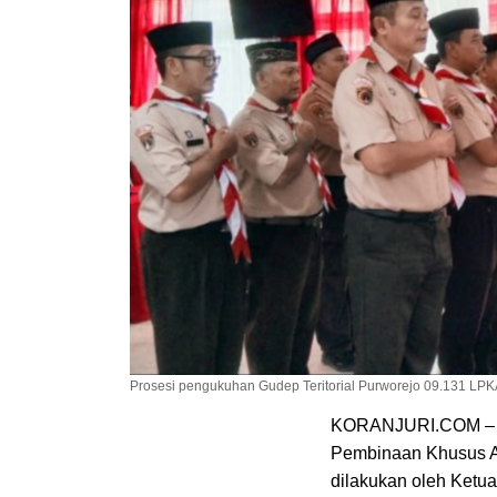
Prosesi pengukuhan Gudep Teritorial Purworejo 09.131 LPKA K
KORANJURI.COM – Gu
Pembinaan Khusus An
dilakukan oleh Ketu