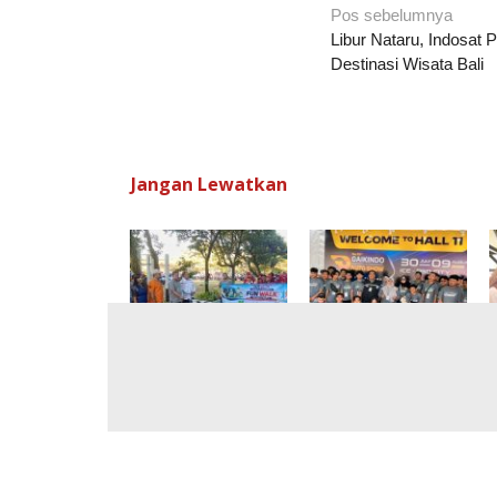
Navigasi
Pos sebelumnya
pos
Libur Nataru, Indosat P
Destinasi Wisata Bali
Jangan Lewatkan
Konsisten Jaga
Belajar Langsung dari
Kualitas, SMAN 1
Industri Otomotif
Purworejo Genap
Global, Prodi PTO
Berusia 71 Tahun
UMPWR Kunjungi
GIIAS 2026