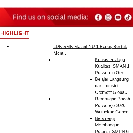
HIGHLIGHT
LDK SMK Ma’arif NU 1 Bener, Bentuk
Ment…
Konsisten Jaga
Kualitas, SMAN 1
Purworejo Gen…
Belajar Langsung
dari Industri
Otomotif Globa…
Rembugan Bocah
Purworejo 2026,
Wujudkan Gener…
Bersinergi
Membangun
Potensi, SMPN 6