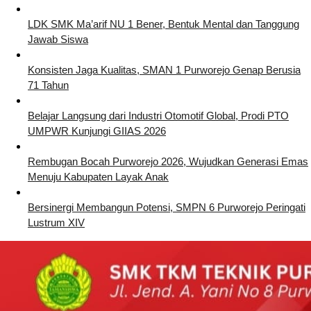
LDK SMK Ma’arif NU 1 Bener, Bentuk Mental dan Tanggung
Jawab Siswa
Konsisten Jaga Kualitas, SMAN 1 Purworejo Genap Berusia
71 Tahun
Belajar Langsung dari Industri Otomotif Global, Prodi PTO
UMPWR Kunjungi GIIAS 2026
Rembugan Bocah Purworejo 2026, Wujudkan Generasi Emas
Menuju Kabupaten Layak Anak
Bersinergi Membangun Potensi, SMPN 6 Purworejo Peringati
Lustrum XIV