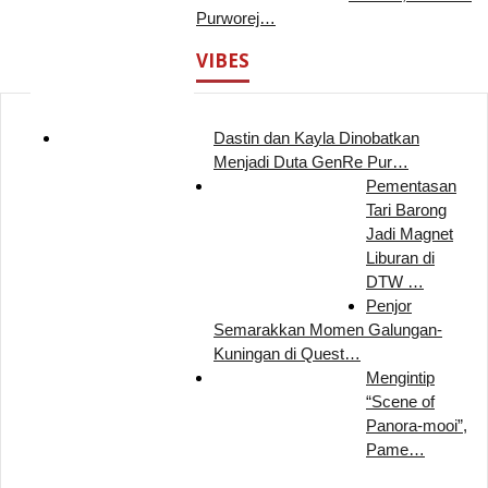
Purworej…
VIBES
Dastin dan Kayla Dinobatkan
Menjadi Duta GenRe Pur…
Pementasan
Tari Barong
Jadi Magnet
Liburan di
DTW …
Penjor
Semarakkan Momen Galungan-
Kuningan di Quest…
Mengintip
“Scene of
Panora-mooi”,
Pame…