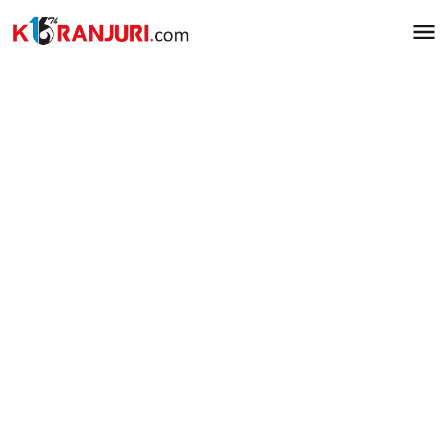
Lewati
ke
konten