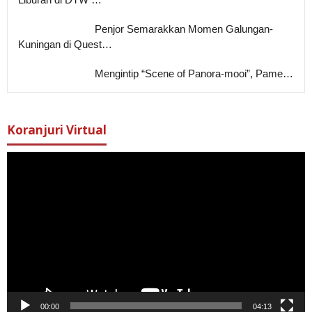
Penjor Semarakkan Momen Galungan-
Kuningan di Quest…
Mengintip “Scene of Panora-mooi”, Pame…
Koranjuri Virtual
Pemutar
Video
00:00
04:13