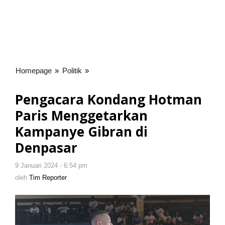
Homepage
»
Politik
»
Pengacara
Kondang
Hotman
Pengacara Kondang Hotman
Paris
Paris Menggetarkan
Menggetarkan
Kampanye
Kampanye Gibran di
Gibran
Denpasar
di
Denpasar
9 Januari 2024 - 6:54 pm
oleh
Tim
oleh
Tim Reporter
Reporter