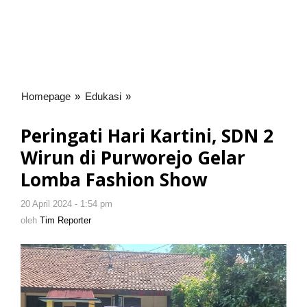
Homepage
»
Edukasi
»
Peringati
Hari
Kartini,
Peringati Hari Kartini, SDN 2
SDN
Wirun di Purworejo Gelar
2
Wirun
Lomba Fashion Show
di
Purworejo
20 April 2024 - 1:54 pm
oleh
Gelar
Tim
oleh
Tim Reporter
Reporter
Lomba
Fashion
Show