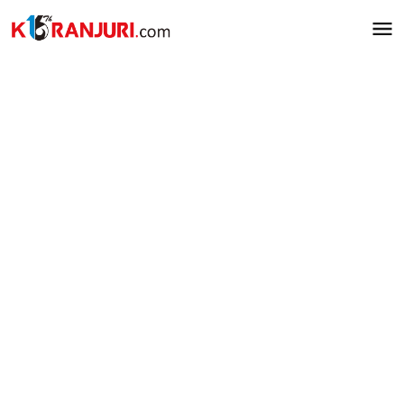
Lewati
ke
konten