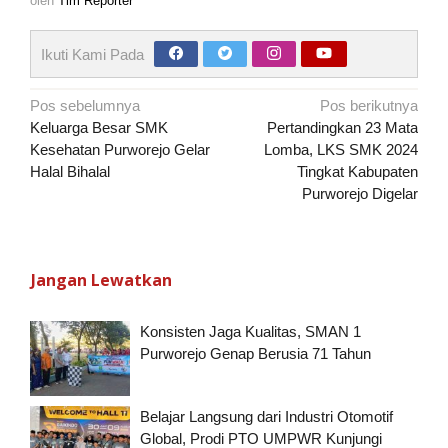
oleh
Tim Reporter
Ikuti Kami Pada
Navigasi
Pos sebelumnya
Pos berikutnya
pos
Keluarga Besar SMK
Pertandingkan 23 Mata
Kesehatan Purworejo Gelar
Lomba, LKS SMK 2024
Halal Bihalal
Tingkat Kabupaten
Purworejo Digelar
Jangan Lewatkan
Konsisten Jaga Kualitas, SMAN 1
Purworejo Genap Berusia 71 Tahun
Belajar Langsung dari Industri Otomotif
Global, Prodi PTO UMPWR Kunjungi