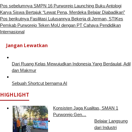
Pos sebelumnya
SMPN 16 Purworejo Launching Buku Antologi
Karya Siswa Bertajuk “Lewat Pena, Merdeka Belajar Diabadikan”
Pos berikutnya
Fasilitasi Lulusannya Bekerja di Jerman, STIKes
Pemkab Purworejo Teken MoU dengan PT Cahaya Pendidikan
Internasional
Jangan Lewatkan
Dari Ruang Kelas Mewujudkan Indonesia Yang Berdaulat, Adil
dan Makmur
Sebuah Shortcut bernama AI
HIGHLIGHT
Konsisten Jaga Kualitas, SMAN 1
Purworejo Gen…
Belajar Langsung
dari Industri