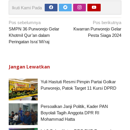
Ikuti Kami Pada
Navigasi
Pos sebelumnya
Pos berikutnya
pos
SMPN 36 Purworejo Gelar
Kwarran Purworejo Gelar
Khotmil Qur’an dalam
Pesta Siaga 2024
Peringatan Isra’ Mi’raj
Jangan Lewatkan
Yuli Hastuti Resmi Pimpin Partai Golkar
Purworejo, Patok Target 11 Kursi DPRD
Persoalkan Janji Politik, Kader PAN
Boyolali Tagih Anggota DPR RI
Mohammad Hatta