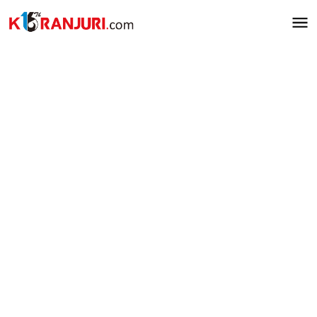
Lewati
ke
konten