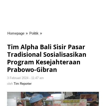
Homepage
»
Politik
»
Tim
Alpha
Bali
Tim Alpha Bali Sisir Pasar
Sisir
Tradisional Sosialisasikan
Pasar
Tradisional
Program Kesejahteraan
Sosialisasikan
Prabowo-Gibran
Program
Kesejahteraan
3 Februari 2024 - 11:47 am
oleh
Prabowo-
Tim
oleh
Tim Reporter
Gibran
Reporter