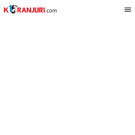
Lewati
ke
konten