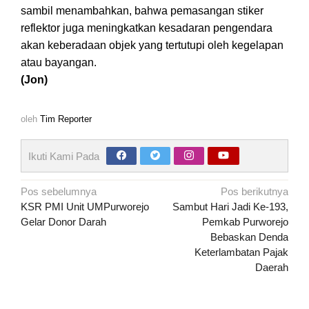
sambil menambahkan, bahwa pemasangan stiker
reflektor juga meningkatkan kesadaran pengendara
akan keberadaan objek yang tertutupi oleh kegelapan
atau bayangan.
(Jon)
oleh
Tim Reporter
Ikuti Kami Pada
Navigasi
Pos sebelumnya
Pos berikutnya
pos
KSR PMI Unit UMPurworejo
Sambut Hari Jadi Ke-193,
Gelar Donor Darah
Pemkab Purworejo
Bebaskan Denda
Keterlambatan Pajak
Daerah