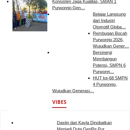
Konsisten Jaga Kualitas, SMAN 1
Purworejo Gen…
Belajar Langsung
dari Industri
Otomotif Globa…
Rembugan Bocah
Purworejo 2026,
Wujudkan Gener…
Bersinergi
Membangun
Potensi, SMPN 6
Purworej…
HUT ke-68 SMPN
4 Purworejo,
Wujudkan Generasi…
VIBES
Dastin dan Kayla Dinobatkan
Menjadi Duta GenRe Pur…