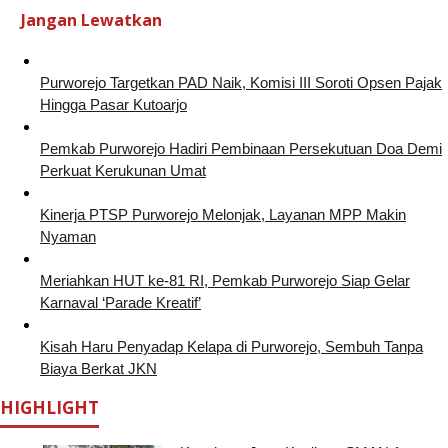
Jangan Lewatkan
Purworejo Targetkan PAD Naik, Komisi III Soroti Opsen Pajak
Hingga Pasar Kutoarjo
Pemkab Purworejo Hadiri Pembinaan Persekutuan Doa Demi
Perkuat Kerukunan Umat
Kinerja PTSP Purworejo Melonjak, Layanan MPP Makin
Nyaman
Meriahkan HUT ke-81 RI, Pemkab Purworejo Siap Gelar
Karnaval ‘Parade Kreatif’
Kisah Haru Penyadap Kelapa di Purworejo, Sembuh Tanpa
Biaya Berkat JKN
HIGHLIGHT