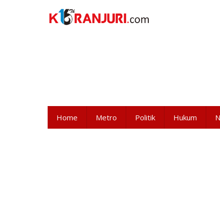
Lewati
ke
konten
Home
Metro
Politik
Hukum
N