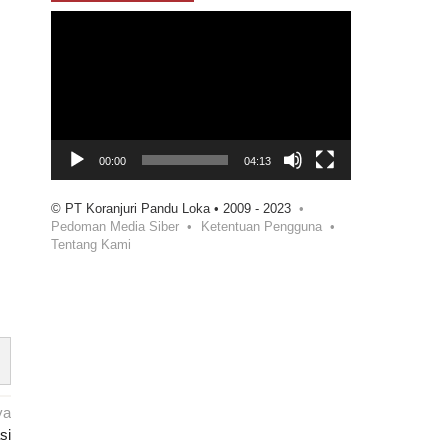
Pemutar
Video
00:00
04:13
© PT Koranjuri Pandu Loka • 2009 - 2023
Pedoman Media Siber
Ketentuan Pengguna
Tentang Kami
ya
si