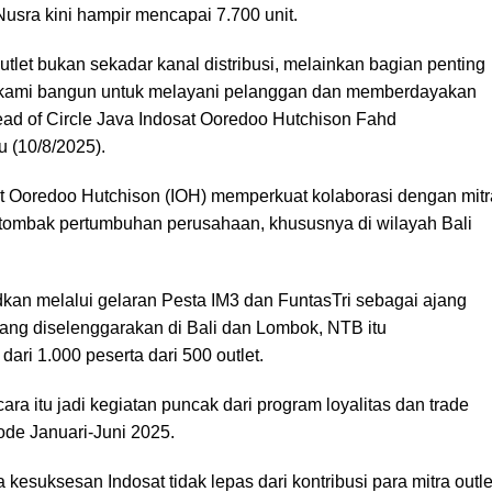
Nusra kini hampir mencapai 7.700 unit.
outlet bukan sekadar kanal distribusi, melainkan bagian penting
 kami bangun untuk melayani pelanggan dan memberdayakan
ad of Circle Java Indosat Ooredoo Hutchison Fahd
 (10/8/2025).
at Ooredoo Hutchison (IOH) memperkuat kolaborasi dengan mitr
g tombak pertumbuhan perusahaan, khususnya di wilayah Bali
kan melalui gelaran Pesta IM3 dan FuntasTri sebagai ajang
yang diselenggarakan di Bali dan Lombok, NTB itu
ari 1.000 peserta dari 500 outlet.
ra itu jadi kegiatan puncak dari program loyalitas dan trade
ode Januari-Juni 2025.
kesuksesan Indosat tidak lepas dari kontribusi para mitra outle