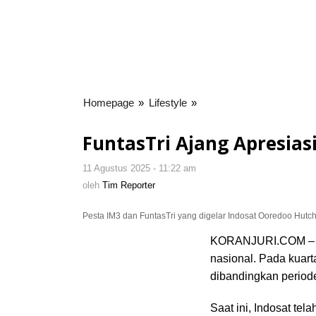
Homepage
»
Lifestyle
»
FuntasTri
Ajang
Apresiasi
FuntasTri Ajang Apresiasi
Indosat
ke
11 Agustus 2025 - 11:22 am
oleh
Mitra
Tim
oleh
Tim Reporter
Outlet
Reporter
Pesta IM3 dan FuntasTri yang digelar Indosat Ooredoo Hutchis
KORANJURI.COM – Bal
nasional. Pada kuart
dibandingkan periode
Saat ini, Indosat te