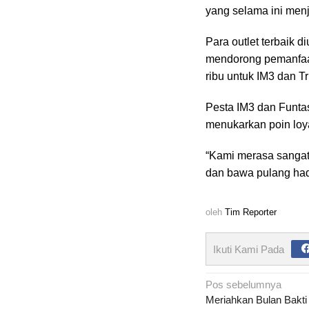
yang selama ini men
Para outlet terbaik 
mendorong pemanfaat
ribu untuk IM3 dan Tr
Pesta IM3 dan Funtas
menukarkan poin loya
“Kami merasa sangat 
dan bawa pulang hadi
oleh
Tim Reporter
Ikuti Kami Pada
Navigasi
Pos sebelumnya
pos
Meriahkan Bulan Bakt