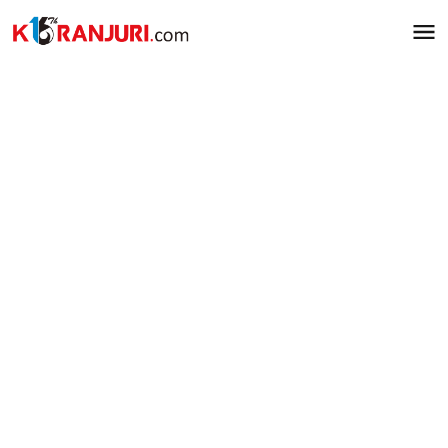
Lewati
ke
konten