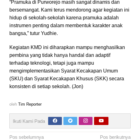
“Pramuka di Purworejo masih sangat dinamis dan
bersemangat. Kami terus mendorong agar kegiatan ini
hidup di sekolah-sekolah karena pramuka adalah
instrumen penting dalam membentuk karakter anak
bangsa,” tutur Yudhie.
Kegiatan KMD ini diharapkan mampu menghasilkan
pembina yang tidak hanya handal dan adaptif
terhadap teknologi, tetapi juga mampu
mengimplementasikan Syarat Kecakapan Umum
(SKU) dan Syarat Kecakapan Khusus (SKK) secara
konsisten di setiap sekolah. (Jon)
oleh
Tim Reporter
Ikuti Kami Pada
Navigasi
Pos sebelumnya
Pos berikutnya