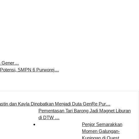
n Gener…
 Potensi, SMPN 6 Purworej…
stin dan Kayla Dinobatkan Menjadi Duta GenRe Pur…
Pementasan Tari Barong Jadi Magnet Liburan
di DTW …
Penjor Semarakkan
Momen Galungan-
Kuningan di Quest…