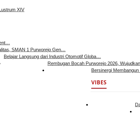
Lustrum XIV
Ment…
alitas, SMAN 1 Purworejo Gen…
Belajar Langsung dari Industri Otomotif Globa…
Rembugan Bocah Purworejo 2026, Wujudka
Bersinergi Membangun
VIBES
Da