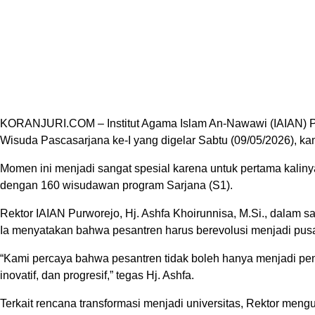
KORANJURI.COM – Institut Agama Islam An-Nawawi (IAIAN) Pu
Wisuda Pascasarjana ke-I yang digelar Sabtu (09/05/2026), ka
Momen ini menjadi sangat spesial karena untuk pertama kalin
dengan 160 wisudawan program Sarjana (S1).
Rektor IAIAN Purworejo, Hj. Ashfa Khoirunnisa, M.Si., dalam 
Ia menyatakan bahwa pesantren harus berevolusi menjadi pusat
“Kami percaya bahwa pesantren tidak boleh hanya menjadi penjag
inovatif, dan progresif,” tegas Hj. Ashfa.
Terkait rencana transformasi menjadi universitas, Rektor me