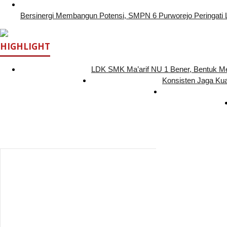
Bersinergi Membangun Potensi, SMPN 6 Purworejo Peringati 
HIGHLIGHT
LDK SMK Ma’arif NU 1 Bener, Bentuk 
Konsisten Jaga Ku