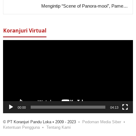
Mengintip “Scene of Panora-mooi”, Pame…
Koranjuri Virtual
Pemutar
Video
00:00
04:13
© PT Koranjuri Pandu Loka • 2009 - 2023
Pedoman Media Siber
Ketentuan Pengguna
Tentang Kami