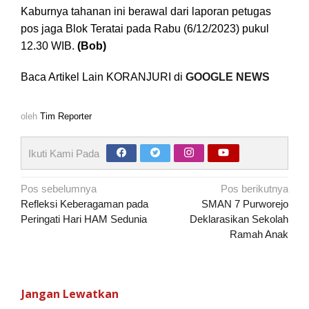
Kaburnya tahanan ini berawal dari laporan petugas
pos jaga Blok Teratai pada Rabu (6/12/2023) pukul
12.30 WIB.
(Bob)
Baca Artikel Lain KORANJURI di
GOOGLE NEWS
oleh
Tim Reporter
Ikuti Kami Pada
Navigasi
Pos sebelumnya
Pos berikutnya
pos
Refleksi Keberagaman pada
SMAN 7 Purworejo
Peringati Hari HAM Sedunia
Deklarasikan Sekolah
Ramah Anak
Jangan Lewatkan