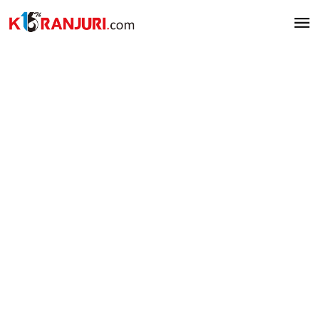
Lewati
ke
konten