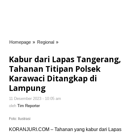
Homepage
»
Regional
»
Kabur
dari
Lapas
Kabur dari Lapas Tangerang,
Tangerang,
Tahanan Titipan Polsek
Tahanan
Titipan
Karawaci Ditangkap di
Polsek
Lampung
Karawaci
Ditangkap
11 Desember 2023 - 10:05 am
oleh
di
Tim
oleh
Tim Reporter
Lampung
Reporter
Foto: Ilustrasi
KORANJURI.COM – Tahanan yang kabur dari Lapas