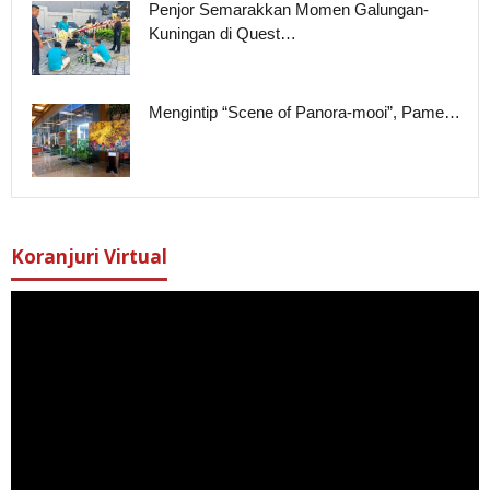
Penjor Semarakkan Momen Galungan-
Kuningan di Quest…
Mengintip “Scene of Panora-mooi”, Pame…
Koranjuri Virtual
Pemutar
Video