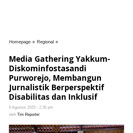
Homepage
»
Regional
»
Media
Gathering
Yakkum-
Media Gathering Yakkum-
Diskominfostasandi
Diskominfostasandi
Purworejo,
Membangun
Purworejo, Membangun
Jurnalistik
Jurnalistik Berperspektif
Berperspektif
Disabilitas dan Inklusif
Disabilitas
dan
Inklusif
5 Agustus 2025 - 2:35 pm
oleh
Tim
oleh
Tim Reporter
Reporter