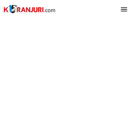
Lewati
ke
konten