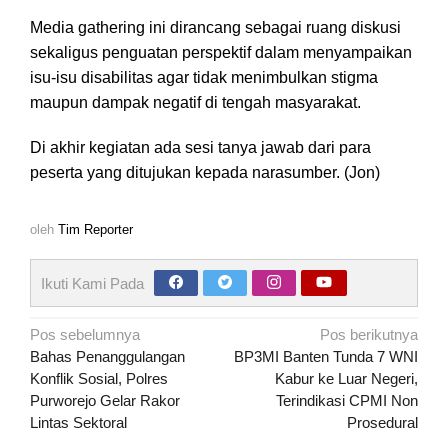
Media gathering ini dirancang sebagai ruang diskusi
sekaligus penguatan perspektif dalam menyampaikan
isu-isu disabilitas agar tidak menimbulkan stigma
maupun dampak negatif di tengah masyarakat.
Di akhir kegiatan ada sesi tanya jawab dari para
peserta yang ditujukan kepada narasumber. (Jon)
oleh
Tim Reporter
Ikuti Kami Pada
Navigasi
Pos sebelumnya
Pos berikutnya
pos
Bahas Penanggulangan
BP3MI Banten Tunda 7 WNI
Konflik Sosial, Polres
Kabur ke Luar Negeri,
Purworejo Gelar Rakor
Terindikasi CPMI Non
Lintas Sektoral
Prosedural