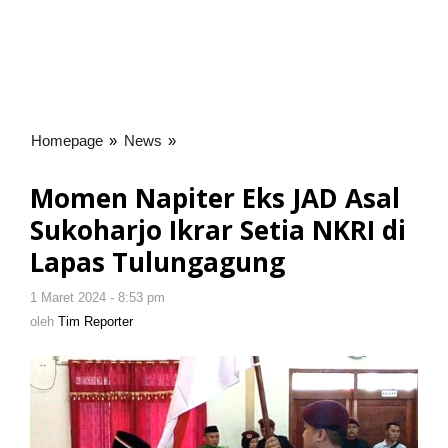
Homepage
»
News
»
Momen
Napiter
Eks
Momen Napiter Eks JAD Asal
JAD
Sukoharjo Ikrar Setia NKRI di
Asal
Sukoharjo
Lapas Tulungagung
Ikrar
Setia
1 Maret 2024 - 8:53 pm
oleh
NKRI
Tim
oleh
Tim Reporter
Reporter
di
Lapas
Tulungagung