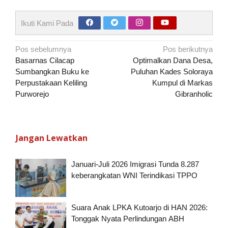
Ikuti Kami Pada
Navigasi
Pos sebelumnya
Pos berikutnya
pos
Basarnas Cilacap
Optimalkan Dana Desa,
Sumbangkan Buku ke
Puluhan Kades Soloraya
Perpustakaan Keliling
Kumpul di Markas
Purworejo
Gibranholic
Jangan Lewatkan
Januari-Juli 2026 Imigrasi Tunda 8.287
keberangkatan WNI Terindikasi TPPO
Suara Anak LPKA Kutoarjo di HAN 2026:
Tonggak Nyata Perlindungan ABH