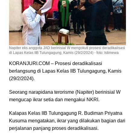
Napiter eks anggota JAD berinisial W mengokuti prosesi deradikalisasi
di Lapas Kelas IIB Tulungagung, Kamis (29/2/2024) - foto: Istimewa
KORANJURI.COM – Prosesi deradikalisasi
berlangsung di Lapas Kelas IIB Tulungagung, Kamis
(29/2/2024).
Seorang narapidana terorisme (Napiter) berinisial W
mengucap ikrar setia dan mengakui NKRI.
Kalapas Kelas IIB Tulungagung R. Budiman Priyatna
Kusuma mengatakan, ikrar yang dilakukan bagian dari
perjalanan panjang proses deradikalisasi.