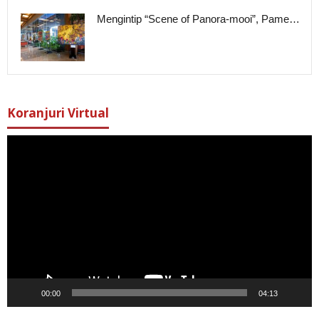
Mengintip “Scene of Panora-mooi”, Pame…
Koranjuri Virtual
Pemutar
Video
00:00
04:13