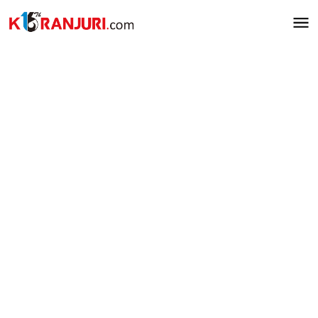
Lewati
ke
konten