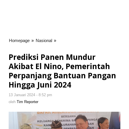
Homepage
»
Nasional
»
Prediksi
Panen
Mundur
Prediksi Panen Mundur
Akibat
Akibat El Nino, Pemerintah
El
Nino,
Perpanjang Bantuan Pangan
Pemerintah
Hingga Juni 2024
Perpanjang
Bantuan
13 Januari 2024 - 8:52 pm
oleh
Pangan
Tim
oleh
Tim Reporter
Hingga
Reporter
Juni
2024