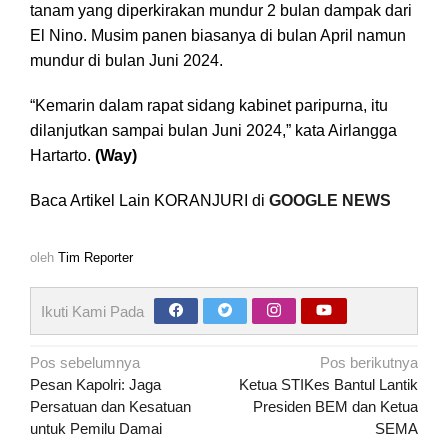
tanam yang diperkirakan mundur 2 bulan dampak dari
El Nino. Musim panen biasanya di bulan April namun
mundur di bulan Juni 2024.
“Kemarin dalam rapat sidang kabinet paripurna, itu
dilanjutkan sampai bulan Juni 2024,” kata Airlangga
Hartarto.
(Way)
Baca Artikel Lain KORANJURI di
GOOGLE NEWS
oleh
Tim Reporter
Ikuti Kami Pada
Navigasi
Pos sebelumnya
Pos berikutnya
pos
Pesan Kapolri: Jaga
Ketua STIKes Bantul Lantik
Persatuan dan Kesatuan
Presiden BEM dan Ketua
untuk Pemilu Damai
SEMA