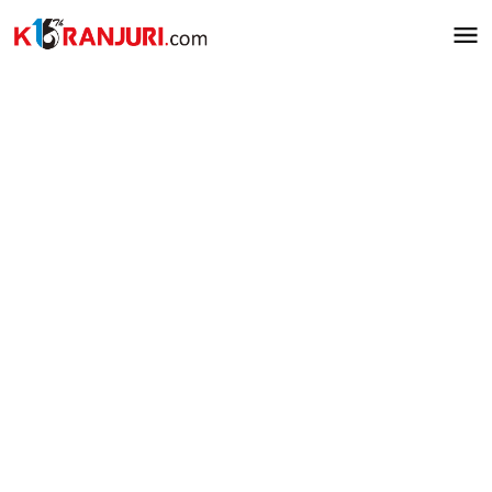
Lewati
ke
konten