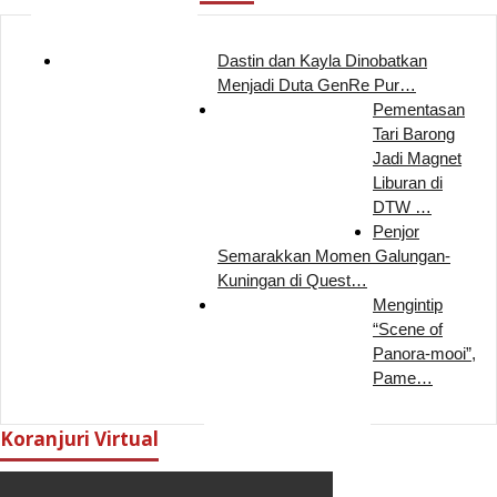
Dastin dan Kayla Dinobatkan
Menjadi Duta GenRe Pur…
Pementasan
Tari Barong
Jadi Magnet
Liburan di
DTW …
Penjor
Semarakkan Momen Galungan-
Kuningan di Quest…
Mengintip
“Scene of
Panora-mooi”,
Pame…
Koranjuri Virtual