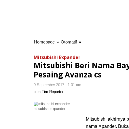
Homepage
»
Otomatif
»
Mitsubishi
Beri
Nama
Mitsubishi Expander
Bayi
Mitsubishi Beri Nama Ba
Barunya
Pesaing Avanza cs
Xpander,
Low
9 September 2017 - 1:01 am
oleh
MPV
Tim
oleh
Tim Reporter
Pesaing
Reporter
Avanza
cs
mitsubishi expander
Mitsubishi akhirnya 
nama Xpander. Bukan