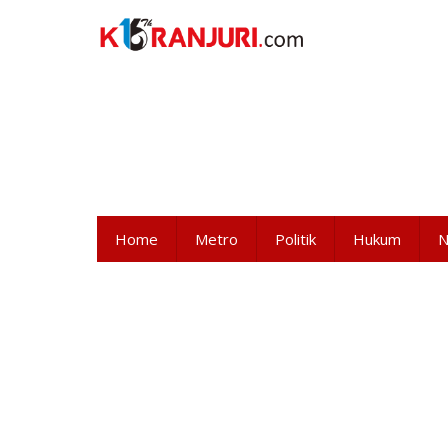
Lewati
ke
konten
Home
Metro
Politik
Hukum
N