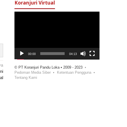
Koranjuri Virtual
Pemutar
Video
00:00
04:13
ya
© PT Koranjuri Pandu Loka • 2009 - 2023
ni
Pedoman Media Siber
Ketentuan Pengguna
al
Tentang Kami