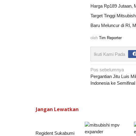
Harga Rp189 Jutaan, M
Target Tinggi Mitsubis
Baru Meluncur di RI, M
oleh
Tim Reporter
Ikuti Kami Pada
Navigasi
Pos sebelumnya
pos
Pergantian Jitu Luis M
Indonesia ke Semifinal
Jangan Lewatkan
Regident Sukabumi