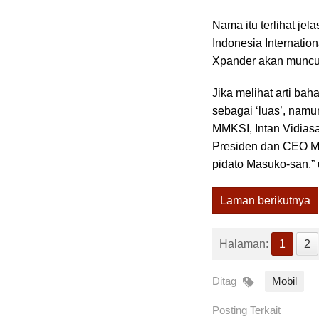
Nama itu terlihat jel
Indonesia Internatio
Xpander akan muncul
Jika melihat arti ba
sebagai ‘luas’, namu
MMKSI, Intan Vidias
Presiden dan CEO Mi
pidato Masuko-san,” 
Laman berikutnya
Halaman:
1
2
Ditag
Mobil
Posting Terkait