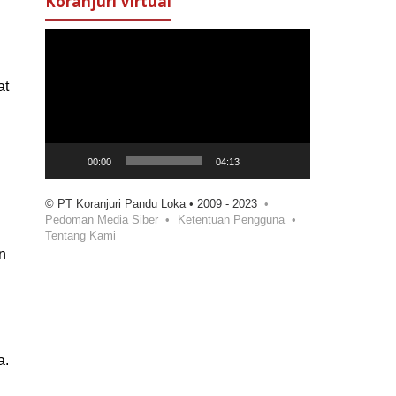
Koranjuri Virtual
Pemutar
Video
at
00:00
04:13
© PT Koranjuri Pandu Loka • 2009 - 2023
Pedoman Media Siber
Ketentuan Pengguna
Tentang Kami
n
a.