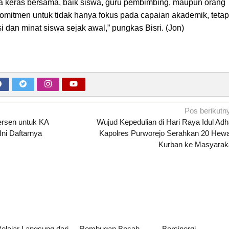
erja keras bersama, baik siswa, guru pembimbing, maupun orang
komitmen untuk tidak hanya fokus pada capaian akademik, tetap
i dan minat siswa sejak awal,” pungkas Bisri. (Jon)
Pos berikutn
ersen untuk KA
Wujud Kepedulian di Hari Raya Idul Adh
Ini Daftarnya
Kapolres Purworejo Serahkan 20 Hew
Kurban ke Masyarak
elajar Langsung dari
Rembugan Bocah
Bersinergi