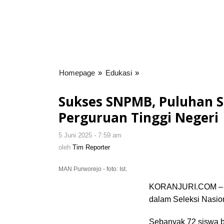
Homepage
»
Edukasi
»
Sukses
SNPMB,
Puluhan
Sukses SNPMB, Puluhan S
Siswa
Perguruan Tinggi Negeri
MAN
Purworejo
5 Juni 2025 - 7:59 am
oleh
Diterima
Tim
oleh
Tim Reporter
di
Reporter
Perguruan
MAN Purworejo - foto: Ist.
Tinggi
Negeri
KORANJURI.COM – Ma
dalam Seleksi Nasi
Sebanyak 72 siswa be