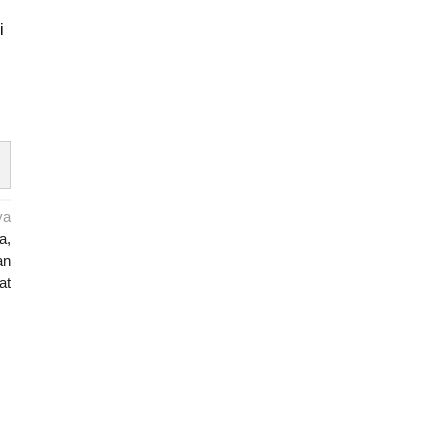
i
ya
a,
an
at