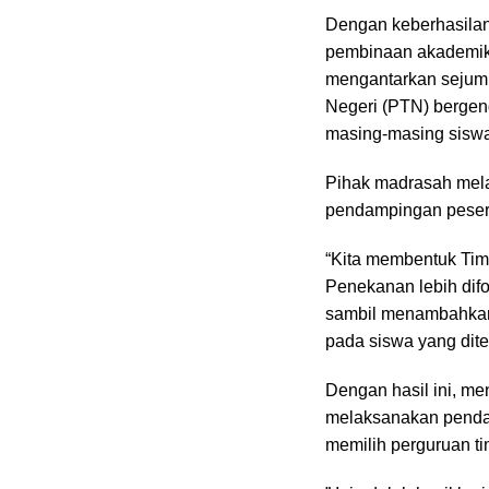
Dengan keberhasilan
pembinaan akademik 
mengantarkan sejumla
Negeri (PTN) bergeng
masing-masing sisw
Pihak madrasah mela
pendampingan peserta
“Kita membentuk Ti
Penekanan lebih difo
sambil menambahkan,
pada siswa yang diter
Dengan hasil ini, me
melaksanakan penda
memilih perguruan ti