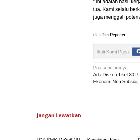
” Ini adalah hasil k
tua. Kami selalu ber
juga menggali potens
oleh
Tim Reporter
Ikuti Kami Pada
Navigasi
Pos sebelumnya
pos
Ada Diskon Tiket 30 P
Ekonomi Non Subsidi, 
Jangan Lewatkan
LDK SMK Ma’arif NU
Konsisten Jaga
B