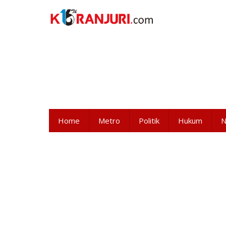
Lewati
ke
konten
Home
Metro
Politik
Hukum
N