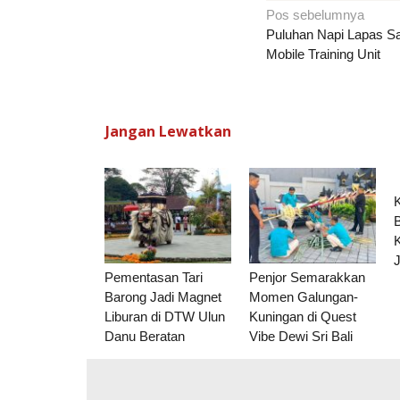
Navigasi
Pos sebelumnya
pos
Puluhan Napi Lapas Sa
Mobile Training Unit
Jangan Lewatkan
Pementasan Tari
Penjor Semarakkan
Barong Jadi Magnet
Momen Galungan-
Liburan di DTW Ulun
Kuningan di Quest
Danu Beratan
Vibe Dewi Sri Bali