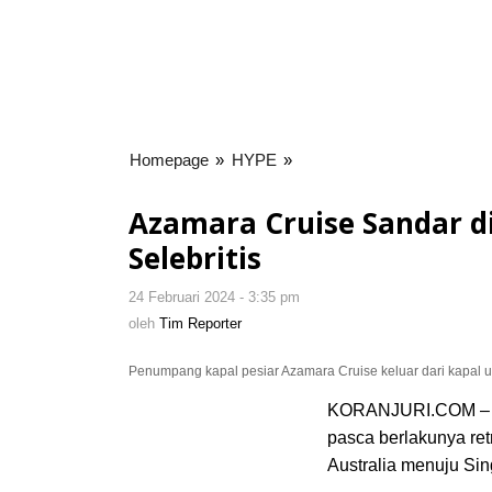
Homepage
»
HYPE
»
Azamara
Cruise
Sandar
Azamara Cruise Sandar d
di
Selebritis
Pelabuhan
Benoa,
24 Februari 2024 - 3:35 pm
oleh
Wisman:
Tim
oleh
Tim Reporter
Serasa
Reporter
Selebritis
Penumpang kapal pesiar Azamara Cruise keluar dari kapal unt
KORANJURI.COM – Aza
pasca berlakunya retr
Australia menuju Sin