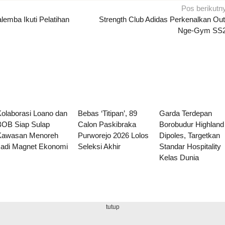
Pos berikutn
lemba Ikuti Pelatihan
Strength Club Adidas Perkenalkan Outf
Nge-Gym SS
Kolaborasi Loano dan
Bebas ‘Titipan’, 89
Garda Terdepan
BOB Siap Sulap
Calon Paskibraka
Borobudur Highland
Kawasan Menoreh
Purworejo 2026 Lolos
Dipoles, Targetkan
Jadi Magnet Ekonomi
Seleksi Akhir
Standar Hospitality
Kelas Dunia
tutup