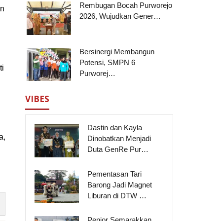
Rembugan Bocah Purworejo
an
2026, Wujudkan Gener…
Bersinergi Membangun
Potensi, SMPN 6
ti
Purworej…
VIBES
Dastin dan Kayla
a,
Dinobatkan Menjadi
Duta GenRe Pur…
Pementasan Tari
Barong Jadi Magnet
Liburan di DTW …
Penjor Semarakkan