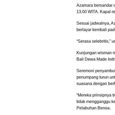
Azamara bersandar di
13.00 WITA. Kapal r
Sesuai jadwalnya, Az
berlayar kembali pad
“Serasa selebritis,”
Kunjungan wisman mel
Bali Dewa Made Indr
Seremoni penyambut
penumpang turun unt
suasana dengan berf
“Mereka prinsipnya t
tidak mengganggu ke
Pelabuhan Benoa.