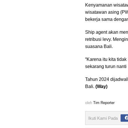
Kenyamanan wisatawa
wisatawan asing (PW
bekerja sama denga
Ship agent akan me
retribusi levy. Meng
suasana Bali.
“Karena itu kita tida
sekarang turun nanti 
Tahun 2024 dijadwal
Bali.
(Way)
oleh
Tim Reporter
Ikuti Kami Pada