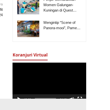
ya
Momen Galungan-
it
Kuningan di Quest…
24
Mengintip “Scene of
Panora-mooi”, Pame…
Koranjuri Virtual
Pemutar
Video
00:00
04:13