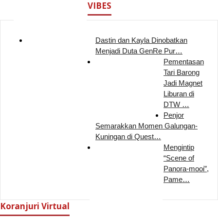
VIBES
Dastin dan Kayla Dinobatkan
Menjadi Duta GenRe Pur…
Pementasan
Tari Barong
Jadi Magnet
Liburan di
DTW …
Penjor
Semarakkan Momen Galungan-
Kuningan di Quest…
Mengintip
“Scene of
Panora-mooi”,
Pame…
Koranjuri Virtual