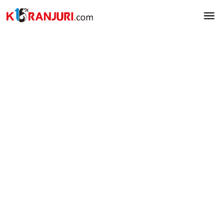
Lewati
ke
konten