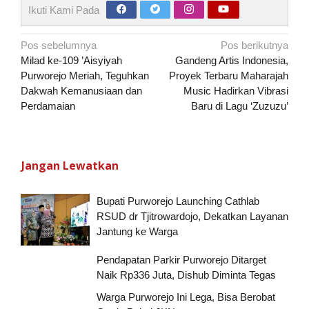
Ikuti Kami Pada
Navigasi
Pos sebelumnya
Pos berikutnya
pos
Milad ke-109 ’Aisyiyah
Gandeng Artis Indonesia,
Purworejo Meriah, Teguhkan
Proyek Terbaru Maharajah
Dakwah Kemanusiaan dan
Music Hadirkan Vibrasi
Perdamaian
Baru di Lagu ‘Zuzuzu’
Jangan Lewatkan
Bupati Purworejo Launching Cathlab
RSUD dr Tjitrowardojo, Dekatkan Layanan
Jantung ke Warga
Pendapatan Parkir Purworejo Ditarget
Naik Rp336 Juta, Dishub Diminta Tegas
Warga Purworejo Ini Lega, Bisa Berobat