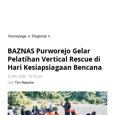
Homepage
»
Regional
»
BAZNAS
Purworejo
Gelar
BAZNAS Purworejo Gelar
Pelatihan
Pelatihan Vertical Rescue di
Vertical
Rescue
Hari Kesiapsiagaan Bencana
di
Hari
11 Mei 2026 - 12:32 pm
oleh
Kesiapsiagaan
Tim
oleh
Tim Reporter
Reporter
Bencana