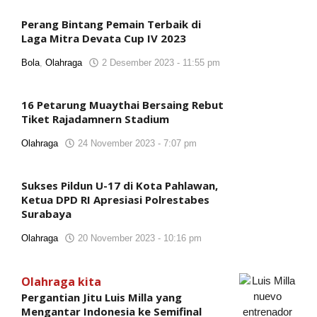
Reporter
Perang Bintang Pemain Terbaik di
Laga Mitra Devata Cup IV 2023
Bola
,
Olahraga
2 Desember 2023 - 11:55 pm
oleh
Tim
Reporter
16 Petarung Muaythai Bersaing Rebut
Tiket Rajadamnern Stadium
Olahraga
24 November 2023 - 7:07 pm
oleh
Tim
Reporter
Sukses Pildun U-17 di Kota Pahlawan,
Ketua DPD RI Apresiasi Polrestabes
Surabaya
Olahraga
20 November 2023 - 10:16 pm
oleh
Tim
Reporter
Olahraga kita
Pergantian Jitu Luis Milla yang
Mengantar Indonesia ke Semifinal