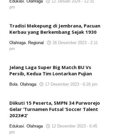
Edukasi
,
Olahraga
12 Januari 2024 - 12:31
pm
oleh
Tim
Reporter
Tradisi Mekepung di Jembrana, Pacuan
Kerbau yang Berkembang Sejak 1930
Olahraga
,
Regional
26 Desember 2023 - 2:11
pm
oleh
Tim
Reporter
Jelang Laga Super Big Match BU Vs
Persib, Kedua Tim Lontarkan Pujian
Bola
,
Olahraga
17 Desember 2023 - 6:26 pm
oleh
Tim
Reporter
Diikuti 15 Peserta, SMPN 34 Purworejo
Gelar ‘Turnamen Futsal ‘Soccer Talent
2023#2’
Edukasi
,
Olahraga
12 Desember 2023 - 6:45
pm
oleh
Tim