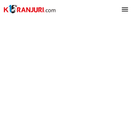
Lewati
ke
konten