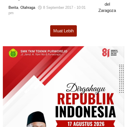
Berita
,
Olahraga
8 September 2017 - 10:01
pm
oleh
Tim
Reporter
Muat Lebih