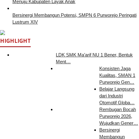
Menuju Kabupaten Layak Anak
Bersinergi Membangun Potensi, SMPN 6 Purworejo Peringati
Lustrum XIV
HIGHLIGHT
LDK SMK Ma’arif NU 1 Bener, Bentuk
Ment…
Konsisten Jaga
Kualitas, SMAN 1
Purworejo Gen…
Belajar Langsung
dari Industri
Otomotif Globa…
Rembugan Bocah
Purworejo 2026,
Wujudkan Gener…
Bersinergi
Membangun