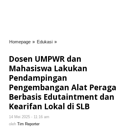
Homepage
»
Edukasi
»
Dosen
UMPWR
dan
Dosen UMPWR dan
Mahasiswa
Mahasiswa Lakukan
Lakukan
Pendampingan
Pendampingan
Pengembangan
Pengembangan Alat Peraga
Alat
Berbasis Edutaintment dan
Peraga
Berbasis
Kearifan Lokal di SLB
Edutaintment
dan
14 Mei 2025 - 11:16 am
oleh
Kearifan
Tim
oleh
Tim Reporter
Lokal
Reporter