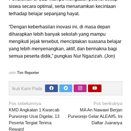
siswa secara optimal, serta menanamkan kecintaan
terhadap belajar sepanjang hayat.
“Dengan keberhasilan inovasi ini, di masa depan
diharapkan lebih banyak sekolah yang mampu
mengikuti jejak tersebut, menciptakan suasana belajar
yang lebih menyenangkan, aktif, dan bermakna bagi
semua peserta didik,” pungkas Nur Ngazizah. (Jon)
oleh
Tim Reporter
Ikuti Kami Pada
Navigasi
Pos sebelumnya
Pos berikutnya
pos
KMD Angkatan 1 Kwarcab
MA An Nawawi Berjan
Purworejo Usai Digelar, 13
Purworejo Gelar ALEA#5, Ini
Peserta Tergiat Terima
Daftar Juaranya
Reward