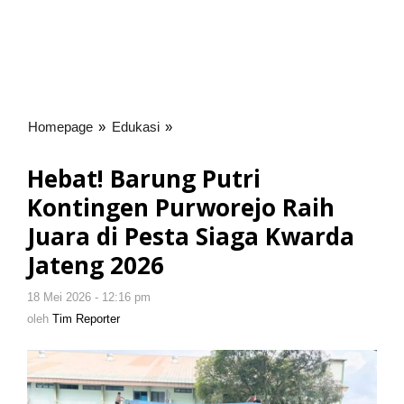
Homepage
»
Edukasi
»
Hebat!
Barung
Putri
Hebat! Barung Putri
Kontingen
Kontingen Purworejo Raih
Purworejo
Raih
Juara di Pesta Siaga Kwarda
Juara
Jateng 2026
di
Pesta
18 Mei 2026 - 12:16 pm
oleh
Siaga
Tim
oleh
Tim Reporter
Kwarda
Reporter
Jateng
2026