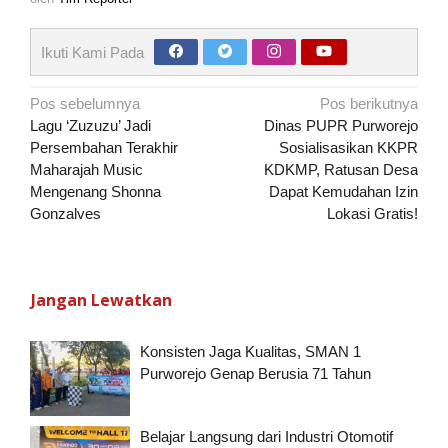
Ikuti Kami Pada
Navigasi
Pos sebelumnya
Pos berikutnya
pos
Lagu ‘Zuzuzu’ Jadi
Dinas PUPR Purworejo
Persembahan Terakhir
Sosialisasikan KKPR
Maharajah Music
KDKMP, Ratusan Desa
Mengenang Shonna
Dapat Kemudahan Izin
Gonzalves
Lokasi Gratis!
Jangan Lewatkan
Konsisten Jaga Kualitas, SMAN 1
Purworejo Genap Berusia 71 Tahun
Belajar Langsung dari Industri Otomotif