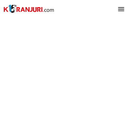
Lewati
ke
konten