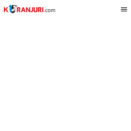
Lewati
ke
konten