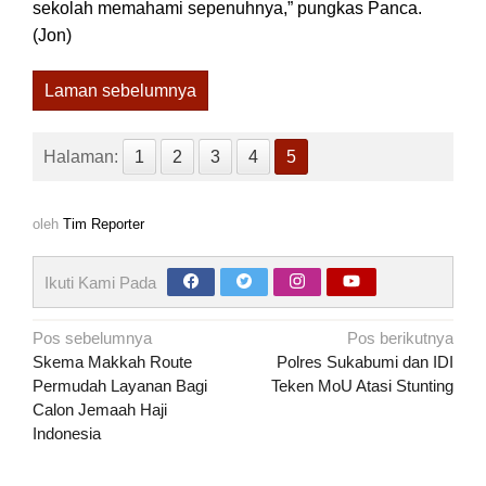
sekolah memahami sepenuhnya,” pungkas Panca.
(Jon)
Laman sebelumnya
Halaman:
1
2
3
4
5
oleh
Tim Reporter
Ikuti Kami Pada
Navigasi
Pos sebelumnya
Pos berikutnya
pos
Skema Makkah Route
Polres Sukabumi dan IDI
Permudah Layanan Bagi
Teken MoU Atasi Stunting
Calon Jemaah Haji
Indonesia