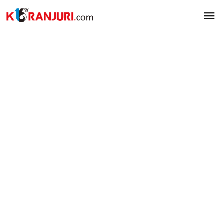
Lewati
ke
konten