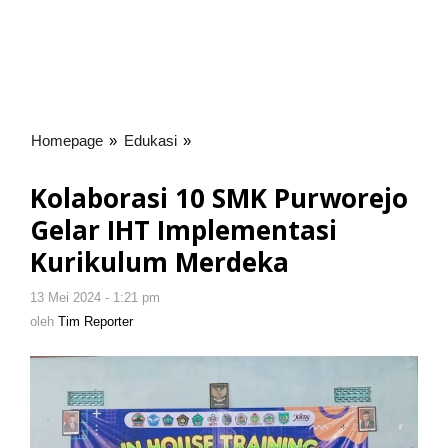
Homepage
»
Edukasi
»
Kolaborasi
10
SMK
Kolaborasi 10 SMK Purworejo
Purworejo
Gelar IHT Implementasi
Gelar
IHT
Kurikulum Merdeka
Implementasi
Kurikulum
13 Mei 2024 - 1:21 pm
oleh
Merdeka
Tim
oleh
Tim Reporter
Reporter